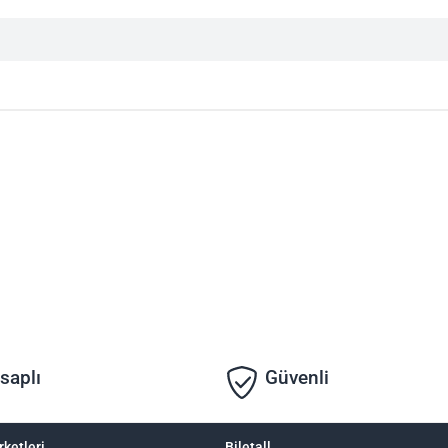
saplı
Güvenli
rketleri
Biletall