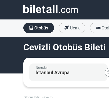
Otobüs
Uçak
Ote
Cevizli Otobüs Bileti
Nereden
Otobüs Bileti
Cevizli