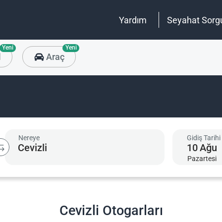
Yardım
Seyahat Sorg
Yeni
Yeni
l
Araç
Nereye
Gidiş Tarihi
10
Ağu
Pazartesi
Cevizli Otogarları