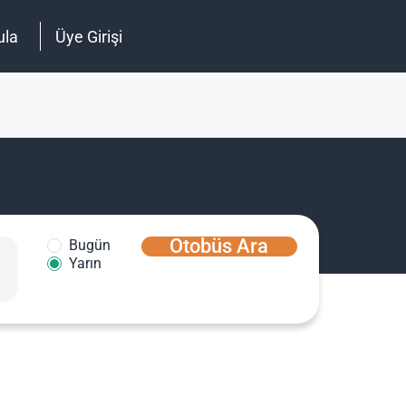
ula
Üye Girişi
Otobüs Ara
Bugün
Yarın