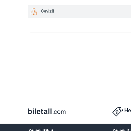
Cevizli
He
Otobüs Bileti
Otobüs Şi