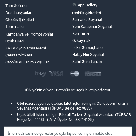
App Gallery
Tüm Seferler
Destinasyonlar
Otobüs Şirketleri
Otobüs Şirketleri
Samancı Seyahat
Terminaller
Yeni Karapınar Seyahat
Ben Turizm
Kampanya ve Promosyonlar
Özkaymak
Uçak Bileti
Lüks Gümüşhane
KVKK Aydınlatma Metni
Hatay Nur Seyahat
Çerez Politikası
Sahil Gülü Turizm
Otobüs Kullanım Koşulları
Türkiye'nin güvenilir otobüs ve uçak bileti platformu.
Otel rezervasyon ve otobüs bileti işlemleri için: Obilet.com Turizm
Seyahat Acentası (TÜRSAB Belge No: 9883)
Uçak bileti işlemleri için: Biletall Turizm Seyahat Acentası (TÜRSAB
Belge No: 4443) | (IATA Üyelik No: 88214125)
İnternet Sitesi’nde çerezler yoluyla kişisel veri işlenmekte olup