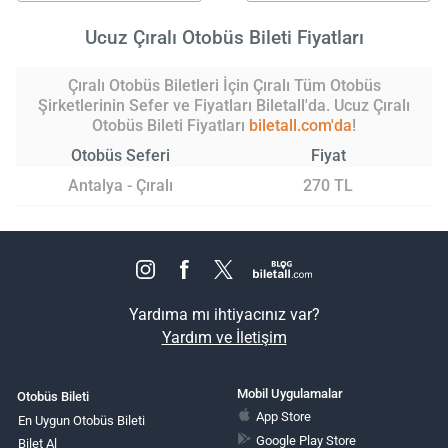
Ucuz Çıralı Otobüs Bileti Fiyatları
Çıralı Otobüs Biletleri İçin Çıralı Tüm Otobüs
Şirketlerinin Sefer ve Fiyatları Biletall'da. Ucuz Çıralı
Otobüs Bileti Fiyatları
biletall.com'da
!
Otobüs Seferi
Fiyat
Antalya - Çıralı
270 TL
Yardıma mı ihtiyacınız var?
Yardım ve İletişim
Mobil Uygulamalar
Otobüs Bileti
App Store
En Uygun Otobüs Bileti
Google Play Store
Bilet Al