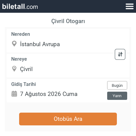
Çivril Otogarı
Nereden
Nereye
Gidiş Tarihi
Bugün
Yarın
Otobüs Ara