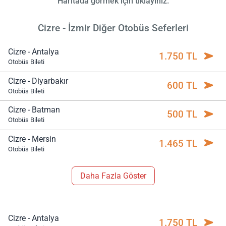
Haritada görmek için tıklayınız.
Cizre - İzmir Diğer Otobüs Seferleri
Cizre - Antalya
1.750 TL
Otobüs Bileti
Cizre - Diyarbakır
600 TL
Otobüs Bileti
Cizre - Batman
500 TL
Otobüs Bileti
Cizre - Mersin
1.465 TL
Otobüs Bileti
Daha Fazla Göster
Cizre - Antalya
1.750 TL