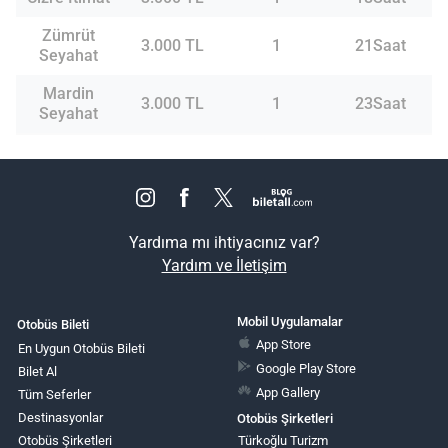
Zümrüt
3.000 TL
1
21Saat
Seyahat
Mardin
3.000 TL
1
23Saat
Seyahat
Yardıma mı ihtiyacınız var?
Yardım ve İletişim
Mobil Uygulamalar
Otobüs Bileti
App Store
En Uygun Otobüs Bileti
Google Play Store
Bilet Al
App Gallery
Tüm Seferler
Destinasyonlar
Otobüs Şirketleri
Otobüs Şirketleri
Türkoğlu Turizm