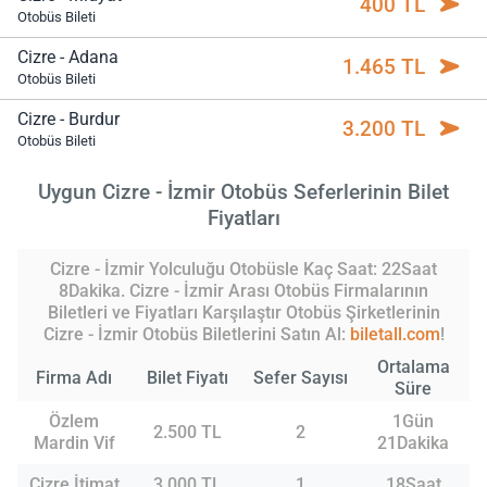
400 TL
Otobüs Bileti
Cizre - Adana
1.465 TL
Otobüs Bileti
Cizre - Burdur
3.200 TL
Otobüs Bileti
Uygun Cizre - İzmir Otobüs Seferlerinin Bilet
Fiyatları
Cizre - İzmir Yolculuğu Otobüsle Kaç Saat: 22Saat
8Dakika. Cizre - İzmir Arası Otobüs Firmalarının
Biletleri ve Fiyatları Karşılaştır Otobüs Şirketlerinin
Cizre - İzmir Otobüs Biletlerini Satın Al:
biletall.com
!
Ortalama
Firma Adı
Bilet Fiyatı
Sefer Sayısı
Süre
Özlem
1Gün
2.500 TL
2
Mardin Vif
21Dakika
Cizre İtimat
3.000 TL
1
18Saat