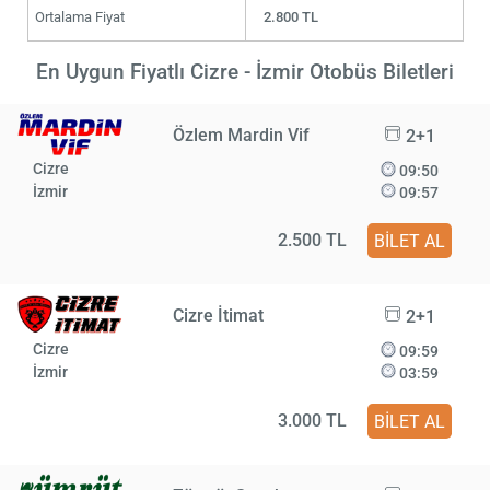
Ortalama Fiyat
2.800 TL
En Uygun Fiyatlı Cizre - İzmir Otobüs Biletleri
Özlem Mardin Vif
2+1
Cizre
09:50
İzmir
09:57
2.500 TL
BİLET AL
Cizre İtimat
2+1
Cizre
09:59
İzmir
03:59
3.000 TL
BİLET AL