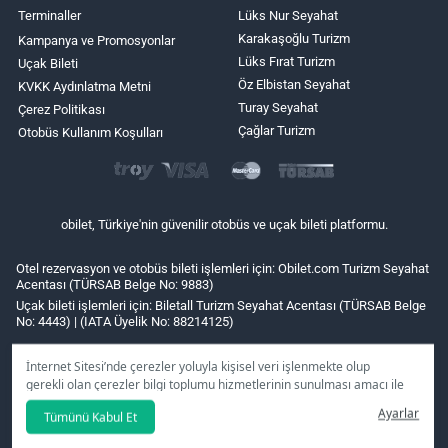
Terminaller
Lüks Nur Seyahat
Karakaşoğlu Turizm
Kampanya ve Promosyonlar
Lüks Fırat Turizm
Uçak Bileti
Öz Elbistan Seyahat
KVKK Aydınlatma Metni
Turay Seyahat
Çerez Politikası
Çağlar Turizm
Otobüs Kullanım Koşulları
obilet, Türkiye'nin güvenilir otobüs ve uçak bileti platformu.
Otel rezervasyon ve otobüs bileti işlemleri için: Obilet.com Turizm Seyahat
Acentası (TÜRSAB Belge No: 9883)
Uçak bileti işlemleri için: Biletall Turizm Seyahat Acentası (TÜRSAB Belge
No: 4443) | (IATA Üyelik No: 88214125)
İnternet Sitesi’nde çerezler yoluyla kişisel veri işlenmekte olup
gerekli olan çerezler bilgi toplumu hizmetlerinin sunulması amacı ile
kullanılmaktadır. Tercihleriniz doğrultusunda size özel
Ayarlar
Tümünü Kabul Et
kişiselleştirilmiş çerezleri ve özel kampanyaları
reddet
seçeneğine
tıklamanız halinde kullanımınıza sunamayacağız.