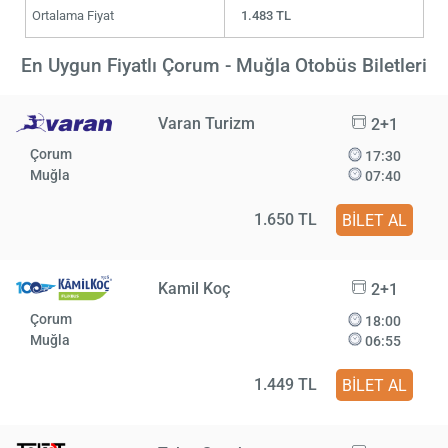
Ortalama Fiyat
1.483 TL
En Uygun Fiyatlı Çorum - Muğla Otobüs Biletleri
Varan Turizm
2+1
Çorum
17:30
Muğla
07:40
1.650 TL
BİLET AL
Kamil Koç
2+1
Çorum
18:00
Muğla
06:55
1.449 TL
BİLET AL