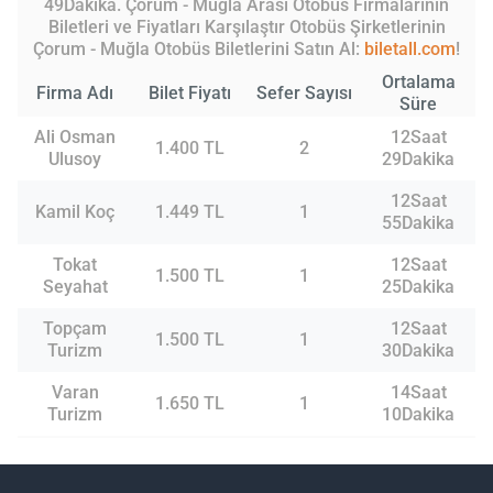
49Dakika. Çorum - Muğla Arası Otobüs Firmalarının
Biletleri ve Fiyatları Karşılaştır Otobüs Şirketlerinin
Çorum - Muğla Otobüs Biletlerini Satın Al:
biletall.com
!
Ortalama
Firma Adı
Bilet Fiyatı
Sefer Sayısı
Süre
Ali Osman
12Saat
1.400 TL
2
Ulusoy
29Dakika
12Saat
Kamil Koç
1.449 TL
1
55Dakika
Tokat
12Saat
1.500 TL
1
Seyahat
25Dakika
Topçam
12Saat
1.500 TL
1
Turizm
30Dakika
Varan
14Saat
1.650 TL
1
Turizm
10Dakika