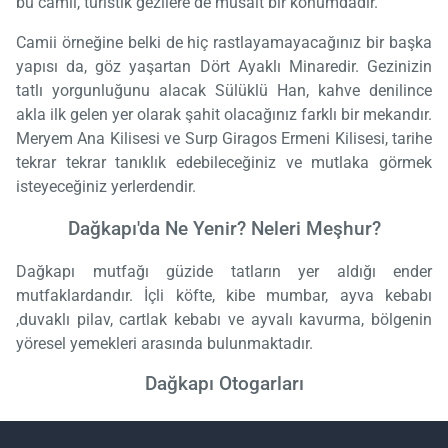
bu camii, turistik gezilere de müsait bir konumdadır.
Camii örneğine belki de hiç rastlayamayacağınız bir başka
yapısı da, göz yaşartan Dört Ayaklı Minaredir. Gezinizin
tatlı yorgunluğunu alacak Sülüklü Han, kahve denilince
akla ilk gelen yer olarak şahit olacağınız farklı bir mekandır.
Meryem Ana Kilisesi ve Surp Giragos Ermeni Kilisesi, tarihe
tekrar tekrar tanıklık edebileceğiniz ve mutlaka görmek
isteyeceğiniz yerlerdendir.
Dağkapı'da Ne Yenir? Neleri Meşhur?
Dağkapı mutfağı güzide tatların yer aldığı ender
mutfaklardandır. İçli köfte, kibe mumbar, ayva kebabı
,duvaklı pilav, cartlak kebabı ve ayvalı kavurma, bölgenin
yöresel yemekleri arasında bulunmaktadır.
Dağkapı Otogarları