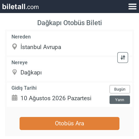
Dağkapı Otobüs Bileti
Nereden
Nereye
Gidiş Tarihi
Bugün
Yarın
Otobüs Ara