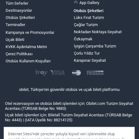
App Gallery
Tüm Seferler
Destinasyonlar
Otobüs Şirketleri
Otobüs Şirketleri
Lüks Fırat Turizm
Terminaller
Çağlar Turizm
Noktadan Noktaya Seyahat
Kampanya ve Promosyonlar
Özkaymak
Uçak Bileti
İyigün Çarşamba Turizm
KVKK Aydınlatma Metni
Çorlu Yıldız Tur
Çerez Politikası
Karapınar Seyahat
Otobüs Kullanım Koşulları
obilet, Türkiye'nin güvenilir otobüs ve uçak bileti platformu.
Otel rezervasyon ve otobüs bileti işlemleri için: Obilet.com Turizm Seyahat
Acentası (TÜRSAB Belge No: 9883)
Uçak bileti işlemleri için: Biletall Turizm Seyahat Acentası (TÜRSAB Belge
No: 4443) | (IATA Üyelik No: 88214125)
İnternet Sitesi’nde çerezler yoluyla kişisel veri işlenmekte olup