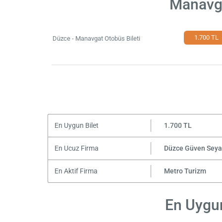
Manavga
1.700 TL
Düzce - Manavgat Otobüs Bileti
En Uygun Bilet
1.700 TL
En Ucuz Firma
Düzce Güven Seya
En Aktif Firma
Metro Turizm
En Uygun