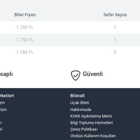
Bilet Fiyatı
Sefer Sayısı
1.700 TL
1
1.750 TL
1
1.788 TL
2
saplı
Güvenli
rketleri
Biletall
izm
Uçak Bileti
rizm
Hakkımızda
KVKK Aydınlatma Metni
m
Bilgi Toplumu Hizmetleri
el
Çerez Politikası
Otobüs Kullanım Koşulları