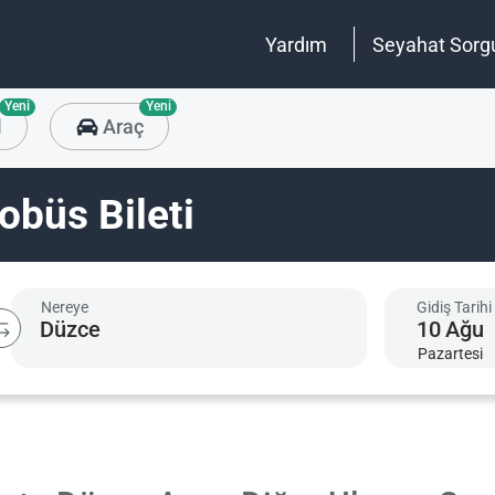
Yardım
Seyahat Sorg
Yeni
Yeni
l
Araç
büs Bileti
Nereye
Gidiş Tarihi
10
Ağu
Pazartesi