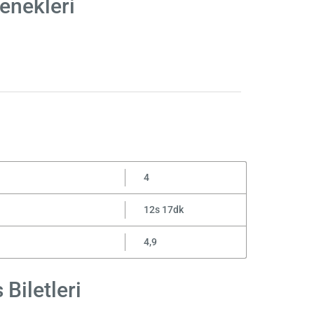
enekleri
4
12s 17dk
4,9
Biletleri