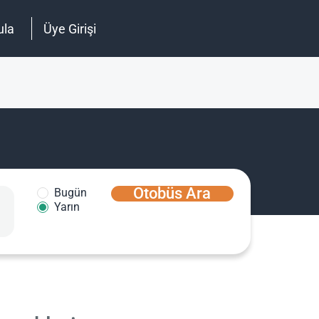
ula
Üye Girişi
Otobüs Ara
Bugün
Yarın