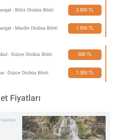
vgat - Bitlis Otobüs Bileti
2.500 TL
vgat - Mardin Otobüs Bileti
1.595 TL
nbul - Düzce Otobüs Bileti
500 TL
a - Düzce Otobüs Bileti
1.300 TL
t Fiyatları
iyatları