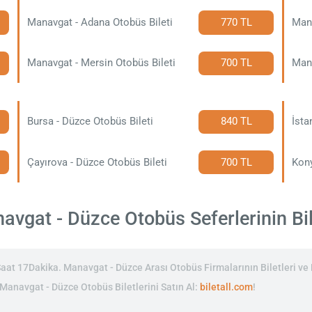
Manavgat - Adana Otobüs Bileti
770 TL
Mana
Manavgat - Mersin Otobüs Bileti
700 TL
Mana
Bursa - Düzce Otobüs Bileti
840 TL
İsta
Çayırova - Düzce Otobüs Bileti
700 TL
Kony
vgat - Düzce Otobüs Seferlerinin Bile
t 17Dakika. Manavgat - Düzce Arası Otobüs Firmalarının Biletleri ve F
 Manavgat - Düzce Otobüs Biletlerini Satın Al:
biletall.com
!