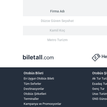
Firma Adı
Düzce Güven Seyahat
Kamil Koç
Metro Turizm
He
Otobüs Bileti
Otobüs Şi
En Uygun Otobüs Bileti
Ak Tur Tur
Tüm Seferler
Esadaş Tu
Destinasyonlar
Genç Tur
Otobüs Şirketleri
Uras Turiz
Terminaller
GNS Güns
Kampanya ve Promosyonlar