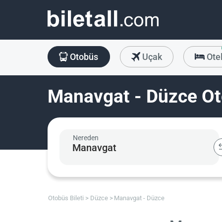
Otobüs
Uçak
Ote
Manavgat - Düzce Oto
Nereden
Otobüs Bileti
Düzce
Manavgat - Düzce