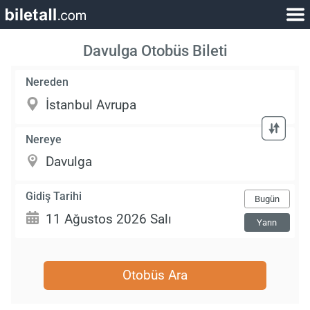
Davulga Otobüs Bileti
Nereden
Nereye
Gidiş Tarihi
Bugün
Yarın
Otobüs Ara