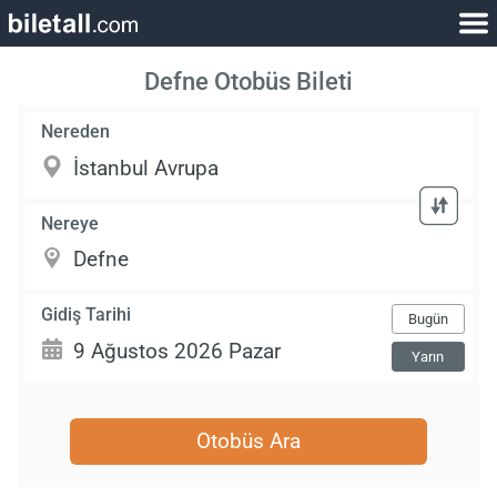
Defne Otobüs Bileti
Nereden
Nereye
Gidiş Tarihi
Bugün
Yarın
Otobüs Ara