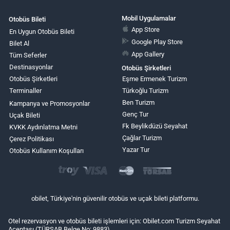
Mobil Uygulamalar
Otobüs Bileti
App Store
En Uygun Otobüs Bileti
Google Play Store
Bilet Al
App Gallery
Tüm Seferler
Destinasyonlar
Otobüs Şirketleri
Otobüs Şirketleri
Eşme Ermenek Turizm
Terminaller
Türkoğlu Turizm
Ben Turizm
Kampanya ve Promosyonlar
Genç Tur
Uçak Bileti
Fk Beylikdüzü Seyahat
KVKK Aydınlatma Metni
Çağlar Turizm
Çerez Politikası
Yazar Tur
Otobüs Kullanım Koşulları
obilet, Türkiye'nin güvenilir otobüs ve uçak bileti platformu.
Otel rezervasyon ve otobüs bileti işlemleri için: Obilet.com Turizm Seyahat
Acentası (TÜRSAB Belge No: 9883)