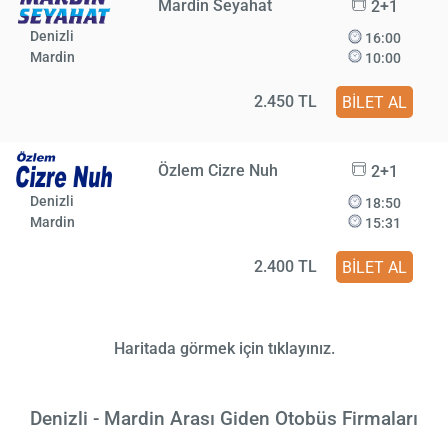
Mardin Seyahat
2+1
Denizli
16:00
Mardin
10:00
2.450 TL
BİLET AL
Özlem Cizre Nuh
2+1
Denizli
18:50
Mardin
15:31
2.400 TL
BİLET AL
Haritada görmek için tıklayınız.
Denizli - Mardin Arası Giden Otobüs Firmaları