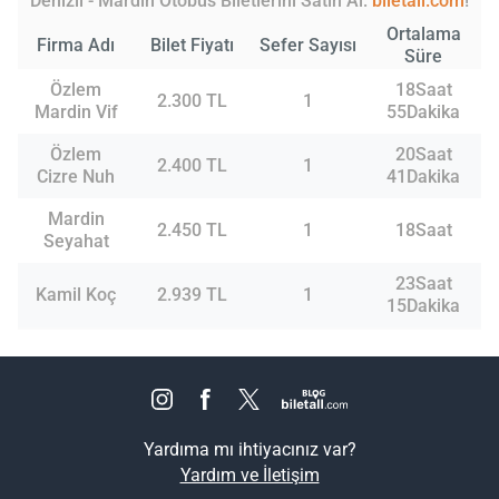
Denizli - Mardin Otobüs Biletlerini Satın Al:
biletall.com
!
Ortalama
Firma Adı
Bilet Fiyatı
Sefer Sayısı
Süre
Özlem
18Saat
2.300 TL
1
Mardin Vif
55Dakika
Özlem
20Saat
2.400 TL
1
Cizre Nuh
41Dakika
Mardin
2.450 TL
1
18Saat
Seyahat
23Saat
Kamil Koç
2.939 TL
1
15Dakika
Yardıma mı ihtiyacınız var?
Yardım ve İletişim