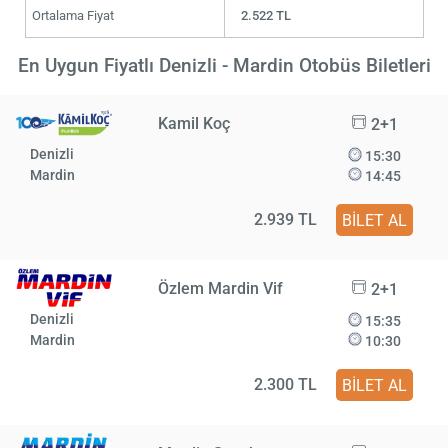
Ortalama Fiyat
2.522 TL
En Uygun Fiyatlı Denizli - Mardin Otobüs Biletleri
Kamil Koç
2+1
Denizli
15:30
Mardin
14:45
2.939 TL
BİLET AL
Özlem Mardin Vif
2+1
Denizli
15:35
Mardin
10:30
2.300 TL
BİLET AL