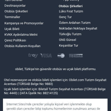
Destinasyonlar
Otobüs Şirketleri
Otobüs Şirketleri
Lüks Fırat Turizm
Terminaller
Genç Tur
Özlem Ardahan Turizm
Kampanya ve Promosyonlar
Noktadan Noktaya Seyahat
Uçak Bileti
Türkoğlu Turizm
KVKK Aydınlatma Metni
GNS Günsel
Çerez Politikası
Keşanlılar Tur
Otobüs Kullanım Koşulları
obilet, Türkiye'nin güvenilir otobüs ve uçak bileti platformu.
Otel rezervasyon ve otobüs bileti işlemleri için: Obilet.com Turizm Seyahat
Acentası (TÜRSAB Belge No: 9883)
Uçak bileti işlemleri için: Biletall Turizm Seyahat Acentası (TÜRSAB Belge
No: 4443) | (IATA Üyelik No: 88214125)
İnternet Sitesi’nde çerezler yoluyla kişisel veri işlenmekte olup
gerekli olan çerezler bilgi toplumu hizmetlerinin sunulması amacı ile