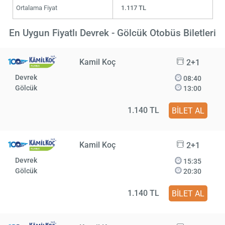
Ortalama Fiyat
1.117 TL
En Uygun Fiyatlı Devrek - Gölcük Otobüs Biletleri
Kamil Koç
2+1
Devrek
08:40
Gölcük
13:00
1.140 TL
BİLET AL
Kamil Koç
2+1
Devrek
15:35
Gölcük
20:30
1.140 TL
BİLET AL