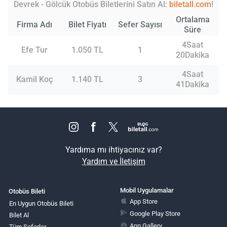
Devrek - Gölcük Otobüs Biletlerini Satın Al:
biletall.com
!
Ortalama
Firma Adı
Bilet Fiyatı
Sefer Sayısı
Süre
4Saat
Efe Tur
1.050 TL
1
20Dakika
4Saat
Kamil Koç
1.140 TL
3
41Dakika
Yardıma mı ihtiyacınız var?
Yardım ve İletişim
Mobil Uygulamalar
Otobüs Bileti
App Store
En Uygun Otobüs Bileti
Google Play Store
Bilet Al
App Gallery
Tüm Seferler