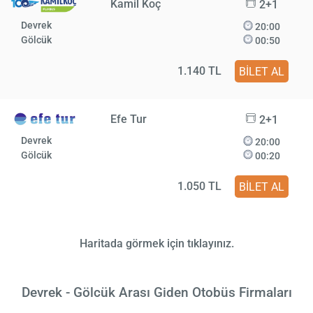
Kamil Koç
2+1
Devrek
20:00
Gölcük
00:50
1.140 TL
BİLET AL
Efe Tur
2+1
Devrek
20:00
Gölcük
00:20
1.050 TL
BİLET AL
Haritada görmek için tıklayınız.
Devrek - Gölcük Arası Giden Otobüs Firmaları