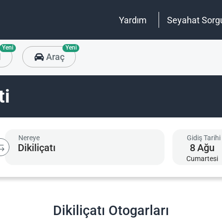
Yardım
Seyahat Sorg
Yeni
Yeni
l
Araç
ti
Nereye
Gidiş Tarihi
8
Ağu
Cumartesi
Dikiliçatı Otogarları