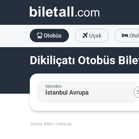
Otobüs
Uçak
Ote
Dikiliçatı Otobüs Bile
Nereden
Otobüs Bileti
Dikiliçatı