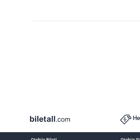
He
Otobüs Bileti
Otobüs Şi