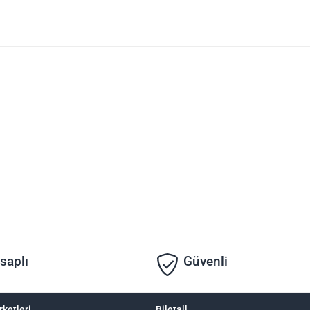
saplı
Güvenli
rketleri
Biletall