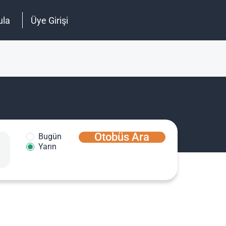
ula
Üye Girişi
Otobüs Ara
Bugün
Yarın