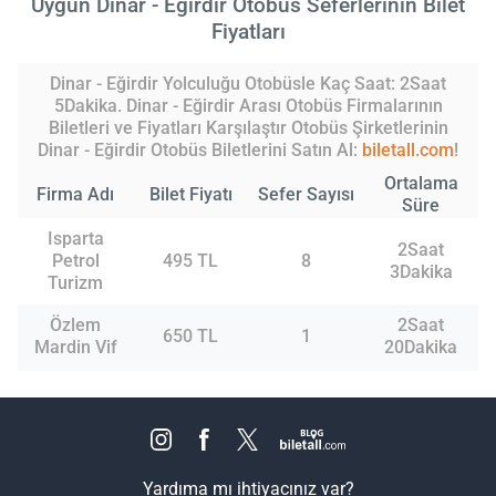
Uygun Dinar - Eğirdir Otobüs Seferlerinin Bilet
Fiyatları
Dinar - Eğirdir Yolculuğu Otobüsle Kaç Saat: 2Saat
5Dakika. Dinar - Eğirdir Arası Otobüs Firmalarının
Biletleri ve Fiyatları Karşılaştır Otobüs Şirketlerinin
Dinar - Eğirdir Otobüs Biletlerini Satın Al:
biletall.com
!
Ortalama
Firma Adı
Bilet Fiyatı
Sefer Sayısı
Süre
Isparta
2Saat
Petrol
495 TL
8
3Dakika
Turizm
Özlem
2Saat
650 TL
1
Mardin Vif
20Dakika
Yardıma mı ihtiyacınız var?