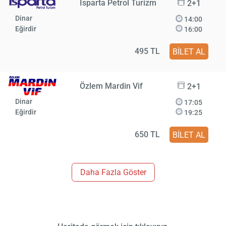
Isparta Petrol Turizm
2+1
Dinar
14:00
Eğirdir
16:00
495 TL
BİLET AL
Özlem Mardin Vif
2+1
Dinar
17:05
Eğirdir
19:25
650 TL
BİLET AL
Daha Fazla Göster