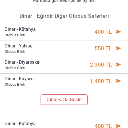
Haritada görmek için tıklayınız.
Dinar - Eğirdir Diğer Otobüs Seferleri
Dinar - Kütahya
400 TL
Otobüs Bileti
Dinar - Yalvaç
550 TL
Otobüs Bileti
Dinar - Diyarbakır
2.300 TL
Otobüs Bileti
Dinar - Kayseri
1.400 TL
Otobüs Bileti
Daha Fazla Göster
Dinar - Kütahya
400 TL