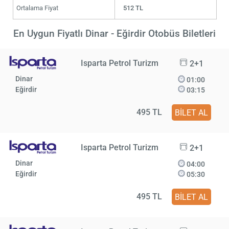
Ortalama Fiyat
512 TL
En Uygun Fiyatlı Dinar - Eğirdir Otobüs Biletleri
Isparta Petrol Turizm
2+1
Dinar
01:00
Eğirdir
03:15
495 TL
BİLET AL
Isparta Petrol Turizm
2+1
Dinar
04:00
Eğirdir
05:30
495 TL
BİLET AL