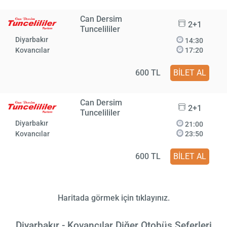
Can Dersim
2+1
Tuncelililer
Diyarbakır
14:30
Kovancılar
17:20
600 TL
BİLET AL
Can Dersim
2+1
Tuncelililer
Diyarbakır
21:00
Kovancılar
23:50
600 TL
BİLET AL
Haritada görmek için tıklayınız.
Diyarbakır - Kovancılar Diğer Otobüs Seferleri