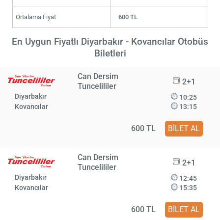
Ortalama Fiyat
600 TL
En Uygun Fiyatlı Diyarbakır - Kovancılar Otobüs
Biletleri
Can Dersim
2+1
Tuncelililer
Diyarbakır
10:25
Kovancılar
13:15
600 TL
BİLET AL
Can Dersim
2+1
Tuncelililer
Diyarbakır
12:45
Kovancılar
15:35
600 TL
BİLET AL