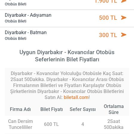
1.900 TL
Otobüs Bileti
Diyarbakır - Adıyaman
500 TL
Otobüs Bileti
Diyarbakır - Batman
300 TL
Otobüs Bileti
Uygun Diyarbakır - Kovancılar Otobüs
Seferlerinin Bilet Fiyatları
Diyarbakır - Kovancılar Yolculuğu Otobüsle Kaç Saat:
2Saat 50Dakika. Diyarbakır - Kovancılar Arası Otobüs
Firmalarının Biletleri ve Fiyatları Karşılaştır Otobüs
Şirketlerinin Diyarbakır - Kovancılar Otobüs Biletlerini
Satın Al:
biletall.com
!
Ortalama
Firma Adı
Bilet Fiyatı
Sefer Sayısı
Süre
Can Dersim
2Saat
600 TL
4
Tuncelililer
50Dakika