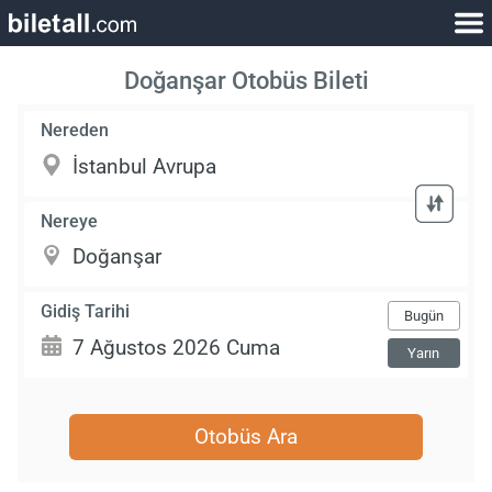
Doğanşar Otobüs Bileti
Nereden
Nereye
Gidiş Tarihi
Bugün
Yarın
Otobüs Ara