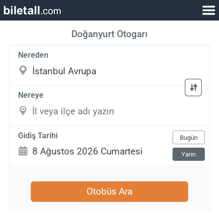
Doğanyurt Otogarı
Nereden
Nereye
Gidiş Tarihi
Bugün
Yarın
Otobüs Ara