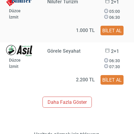
Nilüfer Turizm
2+1
Düzce
05:00
İzmit
06:30
1.000 TL
BİLET AL
Görele Seyahat
2+1
Düzce
06:30
İzmit
07:30
2.200 TL
BİLET AL
Daha Fazla Göster