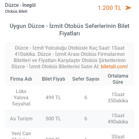
Düzce - İnegöl
1.200 TL
Otobüs Bileti
Uygun Düzce - İzmit Otobüs Seferlerinin Bilet
Fiyatları
Düzce - İzmit Yolculuğu Otobüsle Kaç Saat: 1Saat
41Dakika. Düzce - İzmit Arası Otobüs Firmalarının
Biletleri ve Fiyatları Karşılaştır Otobüs Şirketlerinin
Düzce - İzmit Otobüs Biletlerini Satın Al:
biletall.com
!
Ortalama
Firma Adı
Bilet Fiyatı
Sefer Sayısı
Süre
Lüks
1Saat
Yalova
499 TL
6
35Dakika
Seyahat
1Saat
As Turizm
500 TL
6
49Dakika
Yeni Can
3Saat