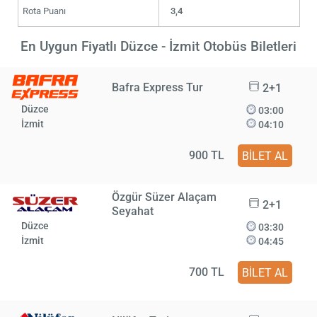
Rota Puanı
3,4
En Uygun Fiyatlı Düzce - İzmit Otobüs Biletleri
Bafra Express Tur
2+1
Düzce
03:00
İzmit
04:10
900 TL
BİLET AL
Özgür Süzer Alaçam
2+1
Seyahat
Düzce
03:30
İzmit
04:45
700 TL
BİLET AL