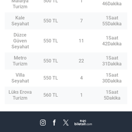
Malatya
500 TL
1
46Dakika
Turizm
Kale
1Saat
550 TL
7
Seyahat
55Dakika
Düzce
1Saat
Güven
550 TL
11
42Dakika
Seyahat
Metro
1Saat
550 TL
22
Turizm
31Dakika
Villa
1Saat
550 TL
4
Seyahat
30Dakika
Lüks Erova
1Saat
560 TL
1
Turizm
5Dakika