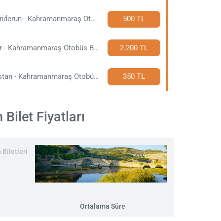
İskenderun - Kahramanmaraş Otobüs Bileti
500 TL
İzmir - Kahramanmaraş Otobüs Bileti
2.200 TL
Elbistan - Kahramanmaraş Otobüs Bileti
350 TL
ilet Fiyatları
Biletleri
Ortalama Süre