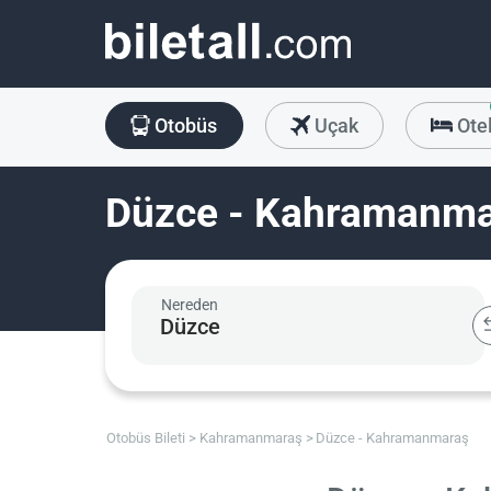
Otobüs
Uçak
Ote
Düzce - Kahramanmar
Nereden
Otobüs Bileti
Kahramanmaraş
Düzce - Kahramanmaraş