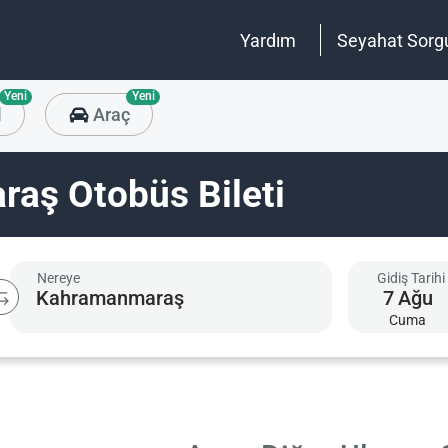
Yardım
Seyahat Sorg
Yeni
Yeni
l
Araç
aş Otobüs Bileti
Nereye
Gidiş Tarihi
7
Ağu
Cuma