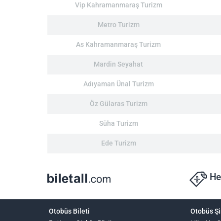
Vip Kahramanmaraş Turizm
Metro Turizm
As Kahramanmaraş Turizm
Mardin Seyahat
Adıyaman Ünal Turizm
Öz Gülaras Turizm
Süha Turizm
Ede Turizm
He
Otobüs Bileti
Otobüs Şi