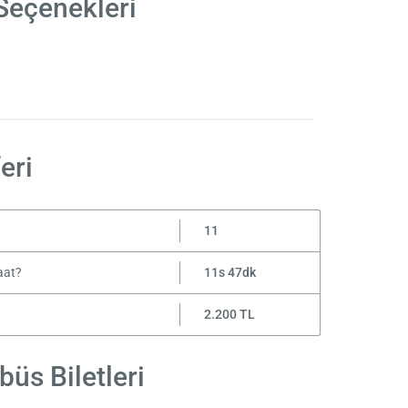
Seçenekleri
eri
11
aat?
11s 47dk
2.200 TL
üs Biletleri