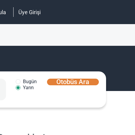
ula
Üye Girişi
Otobüs Ara
Bugün
Yarın