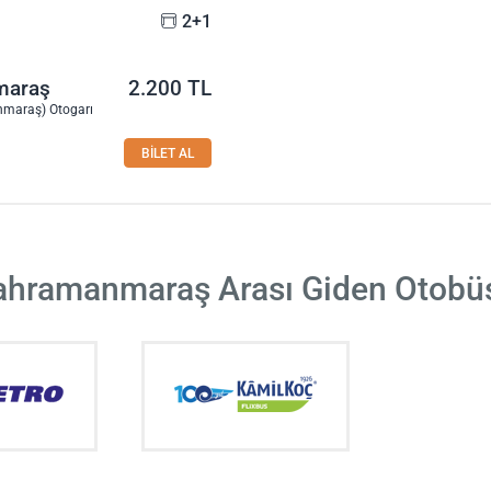
2+1
maraş
2.200 TL
maraş) Otogarı
BİLET AL
ahramanmaraş Arası Giden Otobüs