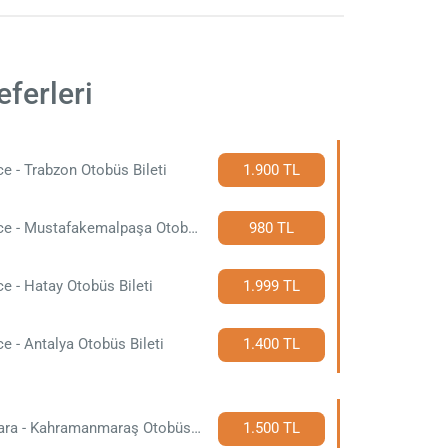
ferleri
e - Trabzon Otobüs Bileti
1.900 TL
Düzce - Mustafakemalpaşa Otobüs Bileti
980 TL
e - Hatay Otobüs Bileti
1.999 TL
e - Antalya Otobüs Bileti
1.400 TL
Ankara - Kahramanmaraş Otobüs Bileti
1.500 TL