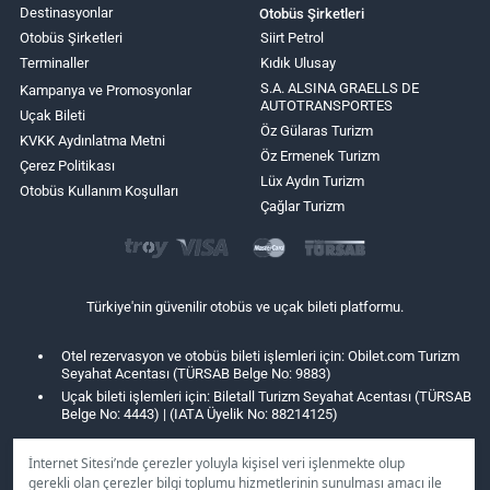
Destinasyonlar
Otobüs Şirketleri
Otobüs Şirketleri
Siirt Petrol
Terminaller
Kıdık Ulusay
S.A. ALSINA GRAELLS DE
Kampanya ve Promosyonlar
AUTOTRANSPORTES
Uçak Bileti
Öz Gülaras Turizm
KVKK Aydınlatma Metni
Öz Ermenek Turizm
Çerez Politikası
Lüx Aydın Turizm
Otobüs Kullanım Koşulları
Çağlar Turizm
Türkiye'nin güvenilir otobüs ve uçak bileti platformu.
Otel rezervasyon ve otobüs bileti işlemleri için: Obilet.com Turizm
Seyahat Acentası (TÜRSAB Belge No: 9883)
Uçak bileti işlemleri için: Biletall Turizm Seyahat Acentası (TÜRSAB
Belge No: 4443) | (IATA Üyelik No: 88214125)
İnternet Sitesi’nde çerezler yoluyla kişisel veri işlenmekte olup
gerekli olan çerezler bilgi toplumu hizmetlerinin sunulması amacı ile