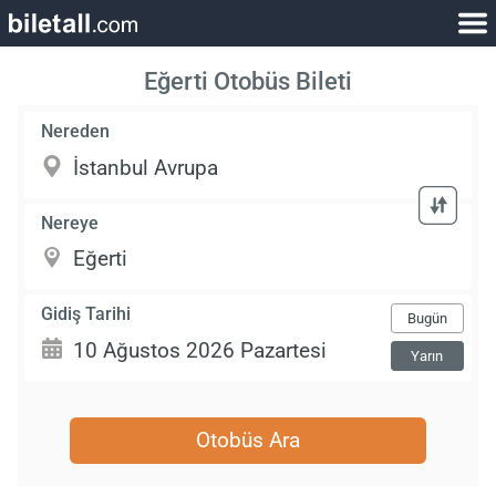
Eğerti Otobüs Bileti
Nereden
Nereye
Gidiş Tarihi
Bugün
Yarın
Otobüs Ara