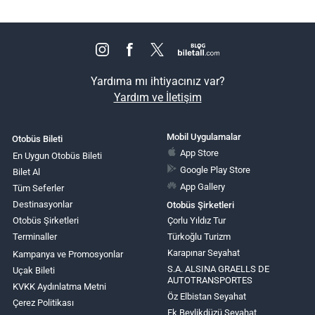
Yardıma mı ihtiyacınız var?
Yardım ve İletişim
Mobil Uygulamalar
Otobüs Bileti
App Store
En Uygun Otobüs Bileti
Google Play Store
Bilet Al
App Gallery
Tüm Seferler
Destinasyonlar
Otobüs Şirketleri
Otobüs Şirketleri
Çorlu Yıldız Tur
Terminaller
Türkoğlu Turizm
Karapınar Seyahat
Kampanya ve Promosyonlar
S.A. ALSINA GRAELLS DE
Uçak Bileti
AUTOTRANSPORTES
KVKK Aydınlatma Metni
Öz Elbistan Seyahat
Çerez Politikası
Fk Beylikdüzü Seyahat