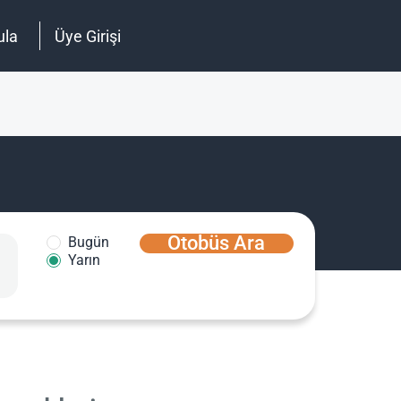
ula
Üye Girişi
Otobüs Ara
Bugün
Yarın