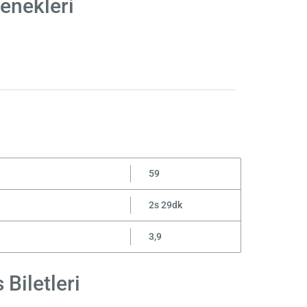
çenekleri
59
2s 29dk
3,9
 Biletleri