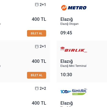
2+1
400 TL
Elazığ
ı
Elazığ Otogarı
09:45
BİLET AL
2+1
400 TL
Elazığ
ı
Elazığ Mini Terminal
10:30
BİLET AL
2+2
400 TL
Elazığ