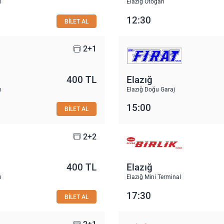
ı
Elazığ Otogarı
12:30
BİLET AL
2+1
400 TL
Elazığ
ı
Elazığ Doğu Garaj
15:00
BİLET AL
2+2
400 TL
Elazığ
ı
Elazığ Mini Terminal
17:30
BİLET AL