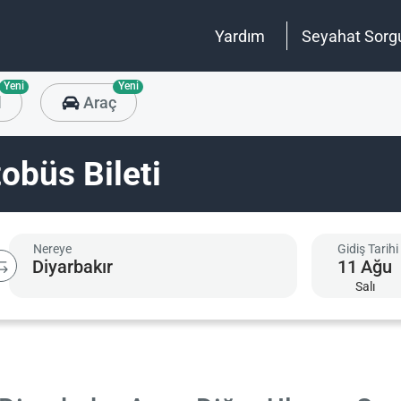
Yardım
Seyahat Sorg
Yeni
Yeni
l
Araç
tobüs Bileti
Nereye
Gidiş Tarihi
11
Ağu
Salı