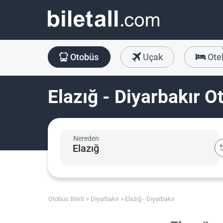
Otobüs
Uçak
Ote
Elazığ - Diyarbakır O
Nereden
Otobüs Bileti
Diyarbakır
Elazığ - Diyarbakır