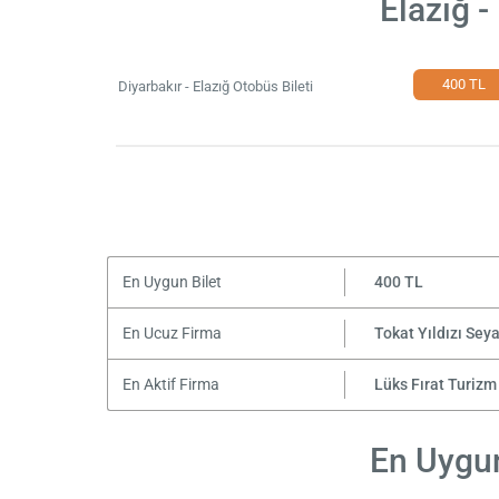
Elazığ -
400 TL
Diyarbakır - Elazığ Otobüs Bileti
En Uygun Bilet
400 TL
En Ucuz Firma
Tokat Yıldızı Sey
En Aktif Firma
Lüks Fırat Turizm
En Uygun 