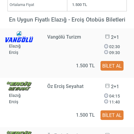
Ortalama Fiyat
1.500 TL
En Uygun Fiyatlı Elazığ - Erciş Otobüs Biletleri
Vangölü Turizm
2+1
Elazığ
02:30
Erciş
09:30
1.500 TL
BİLET AL
Öz Erciş Seyahat
2+1
Elazığ
04:15
Erciş
11:40
1.500 TL
BİLET AL