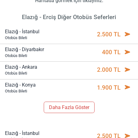
Haritada görmek için tıklayınız.
Elazığ - Erciş Diğer Otobüs Seferleri
Elazığ - İstanbul
2.500 TL
Otobüs Bileti
Elazığ - Diyarbakır
400 TL
Otobüs Bileti
Elazığ - Ankara
2.000 TL
Otobüs Bileti
Elazığ - Konya
1.900 TL
Otobüs Bileti
Daha Fazla Göster
Elazığ - İstanbul
2.500 TL