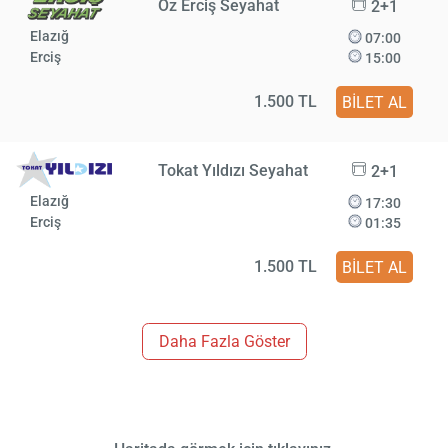
Öz Erciş Seyahat
2+1
Elazığ
07:00
Erciş
15:00
1.500 TL
BİLET AL
Tokat Yıldızı Seyahat
2+1
Elazığ
17:30
Erciş
01:35
1.500 TL
BİLET AL
Daha Fazla Göster