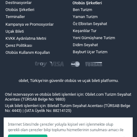
Destinasyonlar
Otobüs Şirketleri
Otobüs Şirketleri
Ben Turizm
Terminaller
Yaman Turizm
Öz Elbistan Seyahat
Kampanya ve Promosyonlar
Keşanlılar Tur
Uçak Bileti
Yeni Gümüşhane Turizm
KVKK Aydınlatma Metni
Didim Seyahat
Çerez Politikası
Bayburt Uçar Turizm
Otobüs Kullanım Koşulları
obilet, Türkiye'nin güvenilir otobüs ve uçak bileti platformu.
Otel rezervasyon ve otobüs bileti işlemleri için: Obilet.com Turizm Seyahat
Acentası (TÜRSAB Belge No: 9883)
Uçak bileti işlemleri için: Biletall Turizm Seyahat Acentası (TÜRSAB Belge
No: 4443) | (IATA Üyelik No: 88214125)
İnternet Sitesi’nde çerezler yoluyla kişisel veri işlenmekte olup
gerekli olan çerezler bilgi toplumu hizmetlerinin sunulması amacı ile
kullanılmaktadır. Tercihleriniz doğrultusunda size özel