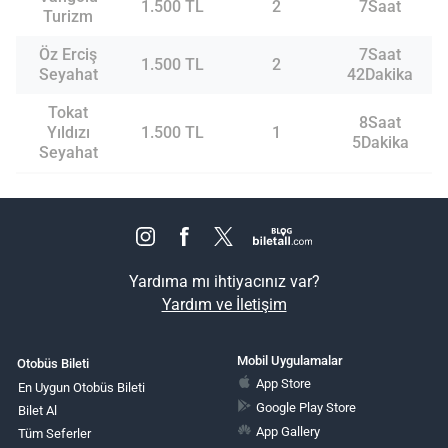
1.500 TL
2
7Saat
Turizm
Öz Erciş
7Saat
1.500 TL
2
Seyahat
42Dakika
Tokat
8Saat
Yıldızı
1.500 TL
1
5Dakika
Seyahat
Yardıma mı ihtiyacınız var?
Yardım ve İletişim
Mobil Uygulamalar
Otobüs Bileti
App Store
En Uygun Otobüs Bileti
Google Play Store
Bilet Al
App Gallery
Tüm Seferler