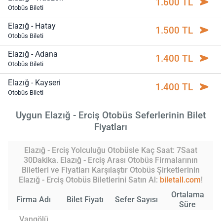
1.600 TL
Otobüs Bileti
Elazığ - Hatay
1.500 TL
Otobüs Bileti
Elazığ - Adana
1.400 TL
Otobüs Bileti
Elazığ - Kayseri
1.400 TL
Otobüs Bileti
Uygun Elazığ - Erciş Otobüs Seferlerinin Bilet
Fiyatları
Elazığ - Erciş Yolculuğu Otobüsle Kaç Saat: 7Saat
30Dakika. Elazığ - Erciş Arası Otobüs Firmalarının
Biletleri ve Fiyatları Karşılaştır Otobüs Şirketlerinin
Elazığ - Erciş Otobüs Biletlerini Satın Al:
biletall.com
!
Ortalama
Firma Adı
Bilet Fiyatı
Sefer Sayısı
Süre
Vangölü