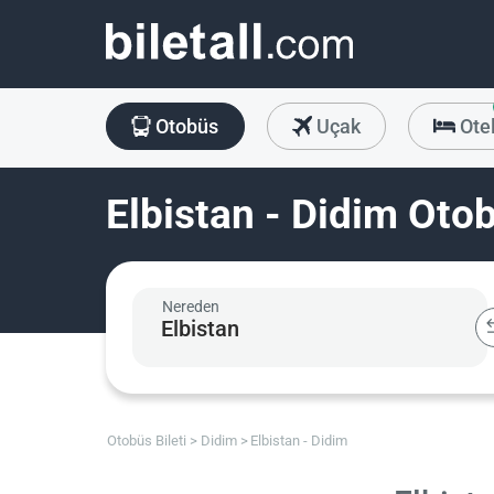
Otobüs
Uçak
Ote
Elbistan - Didim Otob
Nereden
Otobüs Bileti
Didim
Elbistan - Didim