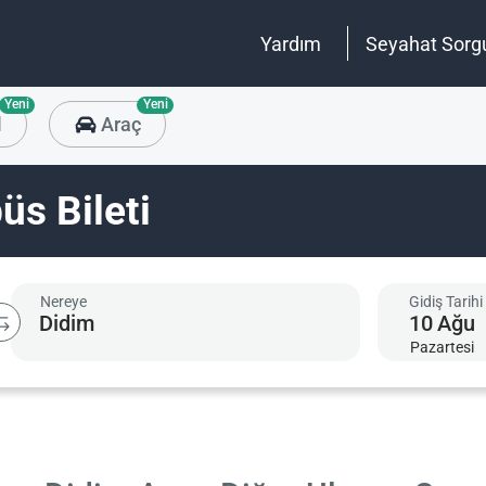
Yardım
Seyahat Sorg
Yeni
Yeni
l
Araç
üs Bileti
Nereye
Gidiş Tarihi
10
Ağu
Pazartesi