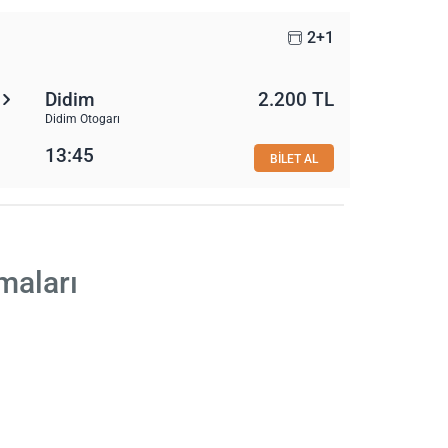
2+1
Didim
2.200 TL
Didim Otogarı
13:45
BİLET AL
maları