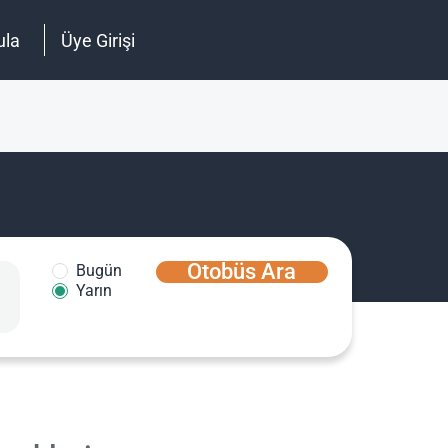
ula
Üye Girişi
Otobüs Ara
Bugün
Yarın