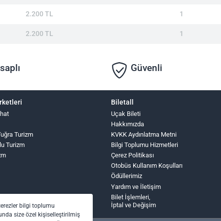
2.200 TL
1
2.200 TL
1
saplı
Güvenli
rketleri
Biletall
hat
Uçak Bileti
Hakkımızda
 Tuğra Turizm
KVKK Aydınlatma Metni
lu Turizm
Bilgi Toplumu Hizmetleri
zm
Çerez Politikası
Otobüs Kullanım Koşulları
Ödüllerimiz
Yardım ve İletişim
Bilet İşlemleri,
İptal ve Değişim
çerezler bilgi toplumu
nda size özel kişiselleştirilmiş