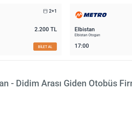
2+1
2.200 TL
Elbistan
Elbistan Otogarı
17:00
BİLET AL
tan - Didim Arası Giden Otobüs Fir