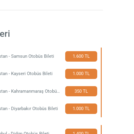
eri
stan - Samsun Otobüs Bileti
1.600 TL
stan - Kayseri Otobüs Bileti
1.000 TL
Elbistan - Kahramanmaraş Otobüs Bileti
350 TL
stan - Diyarbakır Otobüs Bileti
1.000 TL
nbul - Didim Otobüs Bileti
1.400 TL