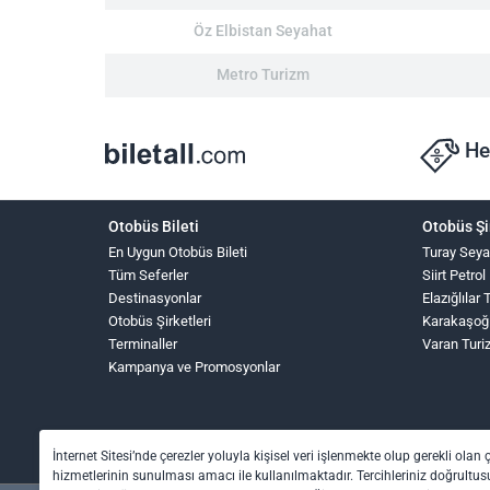
Öz Elbistan Seyahat
Metro Turizm
He
Otobüs Bileti
Otobüs Şi
En Uygun Otobüs Bileti
Turay Seya
Tüm Seferler
Siirt Petrol
Destinasyonlar
Elazığlılar
Otobüs Şirketleri
Karakaşoğ
Terminaller
Varan Turi
Kampanya ve Promosyonlar
İnternet Sitesi’nde çerezler yoluyla kişisel veri işlenmekte olup gerekli olan 
hizmetlerinin sunulması amacı ile kullanılmaktadır. Tercihleriniz doğrultusu