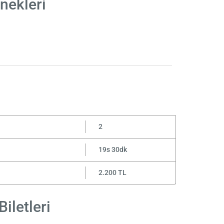
nekleri
2
19s 30dk
2.200 TL
iletleri