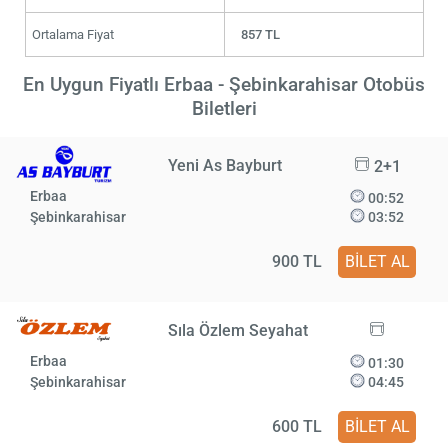
Ortalama Fiyat
857 TL
En Uygun Fiyatlı Erbaa - Şebinkarahisar Otobüs
Biletleri
Yeni As Bayburt
2+1
Erbaa
00:52
Şebinkarahisar
03:52
900 TL
BİLET AL
Sıla Özlem Seyahat
Erbaa
01:30
Şebinkarahisar
04:45
600 TL
BİLET AL