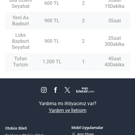
Sıla Özlem
3Saat
600 TL
2
Seyahat
15Dakika
Yeni As
900 TL
2
3Saat
Bayburt
Lüks
2Saat
Bayburt
900 TL
2
30Dakika
Seyahat
Tufan
4Saat
1.200 TL
1
Turizm
40Dakika
Yardıma mı ihtiyacınız var?
Yardım ve İletişim
Mobil Uygulamalar
Otobüs Bileti
App Store