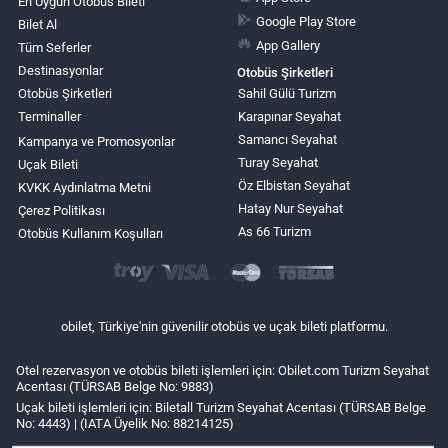
En Uygun Otobüs Bileti
Google Play Store
Bilet Al
App Gallery
Tüm Seferler
Destinasyonlar
Otobüs Şirketleri
Otobüs Şirketleri
Sahil Gülü Turizm
Terminaller
Karapınar Seyahat
Samancı Seyahat
Kampanya ve Promosyonlar
Turay Seyahat
Uçak Bileti
Öz Elbistan Seyahat
KVKK Aydınlatma Metni
Hatay Nur Seyahat
Çerez Politikası
As 66 Turizm
Otobüs Kullanım Koşulları
obilet, Türkiye'nin güvenilir otobüs ve uçak bileti platformu.
Otel rezervasyon ve otobüs bileti işlemleri için: Obilet.com Turizm Seyahat
Acentası (TÜRSAB Belge No: 9883)
Uçak bileti işlemleri için: Biletall Turizm Seyahat Acentası (TÜRSAB Belge
No: 4443) | (IATA Üyelik No: 88214125)