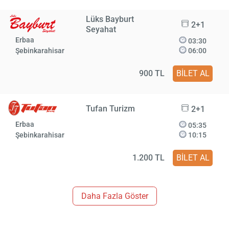
Lüks Bayburt
2+1
Seyahat
Erbaa
03:30
Şebinkarahisar
06:00
900 TL
BİLET AL
Tufan Turizm
2+1
Erbaa
05:35
Şebinkarahisar
10:15
1.200 TL
BİLET AL
Daha Fazla Göster