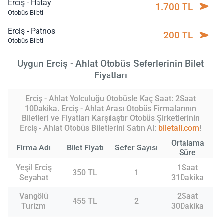
Erciş - Hatay
1.700 TL
Otobüs Bileti
Erciş - Patnos
200 TL
Otobüs Bileti
Uygun Erciş - Ahlat Otobüs Seferlerinin Bilet
Fiyatları
Erciş - Ahlat Yolculuğu Otobüsle Kaç Saat: 2Saat
10Dakika. Erciş - Ahlat Arası Otobüs Firmalarının
Biletleri ve Fiyatları Karşılaştır Otobüs Şirketlerinin
Erciş - Ahlat Otobüs Biletlerini Satın Al:
biletall.com
!
Ortalama
Firma Adı
Bilet Fiyatı
Sefer Sayısı
Süre
Yeşil Erciş
1Saat
350 TL
1
Seyahat
31Dakika
Vangölü
2Saat
455 TL
2
Turizm
30Dakika