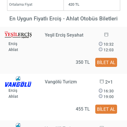
Ortalama Fiyat
420 TL
En Uygun Fiyatlı Erciş - Ahlat Otobüs Biletleri
Yeşil Erciş Seyahat
Erciş
10:32
Ahlat
12:03
350 TL
BİLET AL
Vangölü Turizm
2+1
Erciş
16:30
Ahlat
19:00
455 TL
BİLET AL