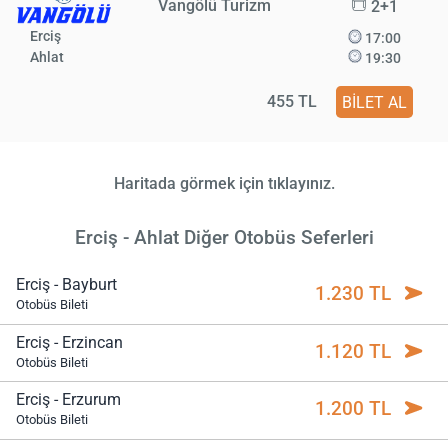
Vangölü Turizm
2+1
Erciş
17:00
Ahlat
19:30
455 TL
BİLET AL
Haritada görmek için tıklayınız.
Erciş - Ahlat Diğer Otobüs Seferleri
Erciş - Bayburt
1.230 TL
Otobüs Bileti
Erciş - Erzincan
1.120 TL
Otobüs Bileti
Erciş - Erzurum
1.200 TL
Otobüs Bileti