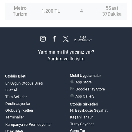
Metro
5Saat
1.200 TL
4
Turizm
37Dakika
Yardıma mı ihtiyacınız var?
Yardım ve İletişim
Mobil Uygulamalar
Otobüs Bileti
App Store
En Uygun Otobüs Bileti
Google Play Store
Bilet Al
App Gallery
Tüm Seferler
Destinasyonlar
Otobüs Şirketleri
Otobüs Şirketleri
Fk Beylikdüzü Seyahat
Terminaller
Keşanlılar Tur
Turay Seyahat
Kampanya ve Promosyonlar
Genç Tur
Uçak Bileti