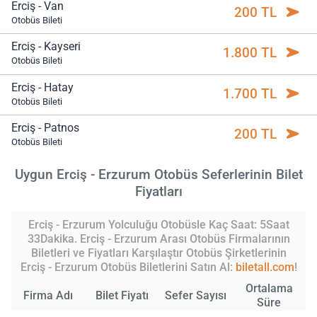
Erciş - Van
200 TL
Otobüs Bileti
Erciş - Kayseri
1.800 TL
Otobüs Bileti
Erciş - Hatay
1.700 TL
Otobüs Bileti
Erciş - Patnos
200 TL
Otobüs Bileti
Uygun Erciş - Erzurum Otobüs Seferlerinin Bilet
Fiyatları
Erciş - Erzurum Yolculuğu Otobüsle Kaç Saat: 5Saat
33Dakika. Erciş - Erzurum Arası Otobüs Firmalarının
Biletleri ve Fiyatları Karşılaştır Otobüs Şirketlerinin
Erciş - Erzurum Otobüs Biletlerini Satın Al:
biletall.com
!
Ortalama
Firma Adı
Bilet Fiyatı
Sefer Sayısı
Süre