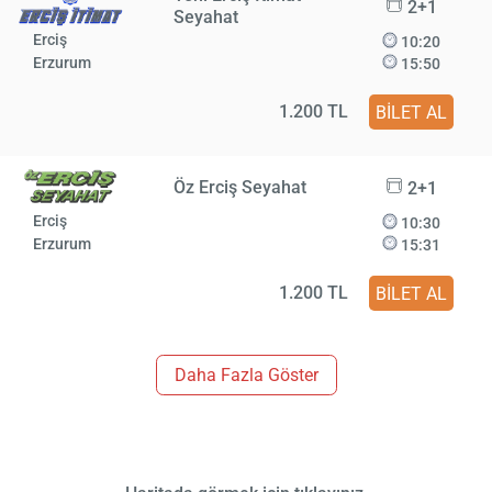
2+1
Seyahat
Erciş
10:20
Erzurum
15:50
1.200 TL
BİLET AL
Öz Erciş Seyahat
2+1
Erciş
10:30
Erzurum
15:31
1.200 TL
BİLET AL
Daha Fazla Göster