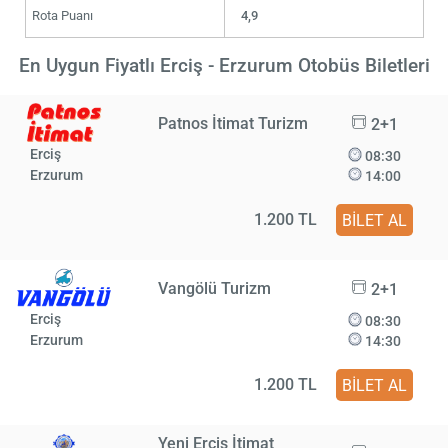
Rota Puanı
4,9
En Uygun Fiyatlı Erciş - Erzurum Otobüs Biletleri
Patnos İtimat Turizm
2+1
Erciş
08:30
Erzurum
14:00
1.200 TL
BİLET AL
Vangölü Turizm
2+1
Erciş
08:30
Erzurum
14:30
1.200 TL
BİLET AL
Yeni Erciş İtimat