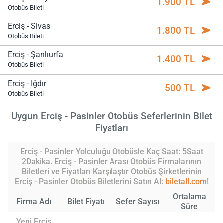
1.900 TL
Otobüs Bileti
Erciş - Sivas
1.800 TL
Otobüs Bileti
Erciş - Şanlıurfa
1.400 TL
Otobüs Bileti
Erciş - Iğdır
500 TL
Otobüs Bileti
Uygun Erciş - Pasinler Otobüs Seferlerinin Bilet
Fiyatları
Erciş - Pasinler Yolculuğu Otobüsle Kaç Saat: 5Saat
2Dakika. Erciş - Pasinler Arası Otobüs Firmalarının
Biletleri ve Fiyatları Karşılaştır Otobüs Şirketlerinin
Erciş - Pasinler Otobüs Biletlerini Satın Al:
biletall.com
!
Ortalama
Firma Adı
Bilet Fiyatı
Sefer Sayısı
Süre
Yeni Erciş