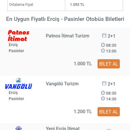
Ortalama Fiyat
1.053 TL
En Uygun Fiyatlı Erciş - Pasinler Otobüs Biletleri
Patnos İtimat Turizm
2+1
Erciş
08:30
Pasinler
13:00
1.000 TL
BİLET AL
Vangölü Turizm
2+1
Erciş
08:30
Pasinler
14:30
1.200 TL
BİLET AL
Yeni Erciş İtimat