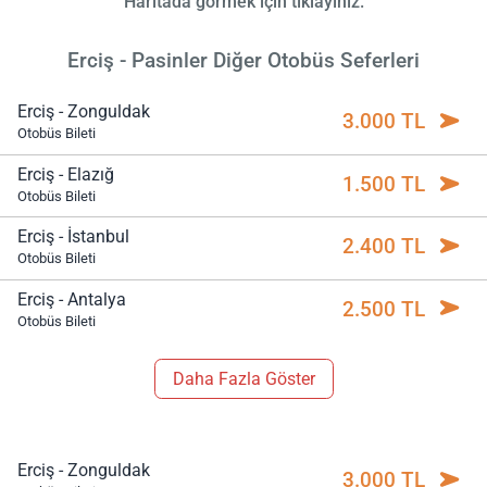
Haritada görmek için tıklayınız.
Erciş - Pasinler Diğer Otobüs Seferleri
Erciş - Zonguldak
3.000 TL
Otobüs Bileti
Erciş - Elazığ
1.500 TL
Otobüs Bileti
Erciş - İstanbul
2.400 TL
Otobüs Bileti
Erciş - Antalya
2.500 TL
Otobüs Bileti
Daha Fazla Göster
Erciş - Zonguldak
3.000 TL