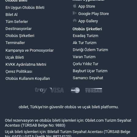
Otobüs Bileti
App Store
En Uygun Otobüs Bileti
Google Play Store
Bilet Al
App Gallery
Tüm Seferler
Destinasyonlar
Otobüs Şirketleri
Otobüs Şirketleri
Esadaş Turizm
Terminaller
Ak Tur Turizm
Divriği Özlem Turizm
Kampanya ve Promosyonlar
Varan Turizm
Uçak Bileti
Çorlu Yıldız Tur
KVKK Aydınlatma Metni
Bayburt Uçar Turizm
Çerez Politikası
Samancı Seyahat
Otobüs Kullanım Koşulları
obilet, Türkiye'nin güvenilir otobüs ve uçak bileti platformu.
Otel rezervasyon ve otobüs bileti işlemleri için: Obilet.com Turizm Seyahat
Acentası (TÜRSAB Belge No: 9883)
Uçak bileti işlemleri için: Biletall Turizm Seyahat Acentası (TÜRSAB Belge
No: 4443) | (IATA Üyelik No: 88214125)