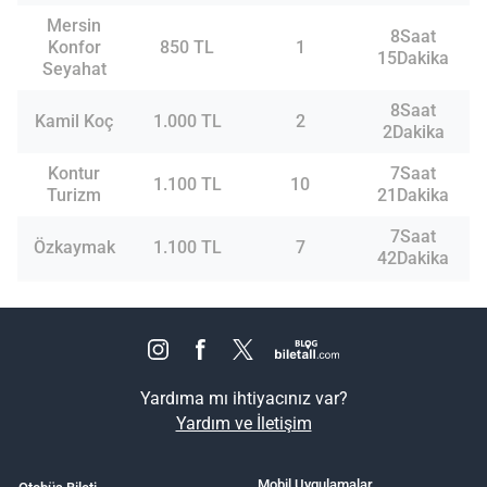
Mersin
8Saat
Konfor
850 TL
1
15Dakika
Seyahat
8Saat
Kamil Koç
1.000 TL
2
2Dakika
Kontur
7Saat
1.100 TL
10
Turizm
21Dakika
7Saat
Özkaymak
1.100 TL
7
42Dakika
Yardıma mı ihtiyacınız var?
Yardım ve İletişim
Mobil Uygulamalar