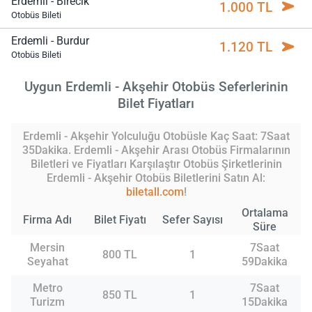
Erdemli - Birecik
1.000 TL
Otobüs Bileti
Erdemli - Burdur
1.120 TL
Otobüs Bileti
Uygun Erdemli - Akşehir Otobüs Seferlerinin
Bilet Fiyatları
Erdemli - Akşehir Yolculuğu Otobüsle Kaç Saat: 7Saat
35Dakika. Erdemli - Akşehir Arası Otobüs Firmalarının
Biletleri ve Fiyatları Karşılaştır Otobüs Şirketlerinin
Erdemli - Akşehir Otobüs Biletlerini Satın Al:
biletall.com
!
Ortalama
Firma Adı
Bilet Fiyatı
Sefer Sayısı
Süre
Mersin
7Saat
800 TL
1
Seyahat
59Dakika
Metro
7Saat
850 TL
1
Turizm
15Dakika