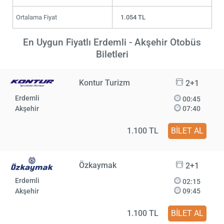
Ortalama Fiyat
1.054 TL
En Uygun Fiyatlı Erdemli - Akşehir Otobüs
Biletleri
Kontur Turizm
2+1
Erdemli
00:45
Akşehir
07:40
1.100 TL
BİLET AL
Özkaymak
2+1
Erdemli
02:15
Akşehir
09:45
1.100 TL
BİLET AL