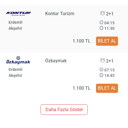
Kontur Turizm
2+1
Erdemli
04:15
Akşehir
11:30
1.100 TL
BİLET AL
Özkaymak
2+1
Erdemli
07:15
Akşehir
14:45
1.100 TL
BİLET AL
Daha Fazla Göster