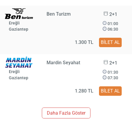
Ben Turizm
2+1
Ereğli
01:00
Gaziantep
06:30
1.300 TL
BİLET AL
Mardin Seyahat
2+1
Ereğli
01:30
Gaziantep
07:30
1.280 TL
BİLET AL
Daha Fazla Göster