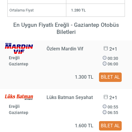
Ortalama Fiyat
1.280 TL
En Uygun Fiyatlı Ereğli - Gaziantep Otobüs
Biletleri
Özlem Mardin Vif
2+1
Ereğli
00:30
Gaziantep
06:00
1.300 TL
BİLET AL
Lüks Batman Seyahat
2+1
Ereğli
00:55
Gaziantep
06:55
1.600 TL
BİLET AL