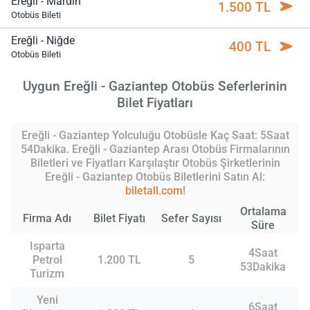
Ereğli - Mardin
1.500 TL
Otobüs Bileti
Ereğli - Niğde
400 TL
Otobüs Bileti
Uygun Ereğli - Gaziantep Otobüs Seferlerinin
Bilet Fiyatları
Ereğli - Gaziantep Yolculuğu Otobüsle Kaç Saat: 5Saat
54Dakika. Ereğli - Gaziantep Arası Otobüs Firmalarının
Biletleri ve Fiyatları Karşılaştır Otobüs Şirketlerinin
Ereğli - Gaziantep Otobüs Biletlerini Satın Al:
biletall.com
!
Ortalama
Firma Adı
Bilet Fiyatı
Sefer Sayısı
Süre
Isparta
4Saat
Petrol
1.200 TL
5
53Dakika
Turizm
Yeni
6Saat