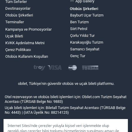
App Gallery
Tüm Seferler
Destinasyonlar
Otobüs Şirketleri
Otobüs Şirketleri
Bayburt Uçar Turizm
Terminaller
Ben Turizm
Siirt Petrol
Kampanya ve Promosyonlar
Çorlu Yıldız Tur
Uçak Bileti
Karakaşoğlu Turizm
KVKK Aydınlatma Metni
Samancı Seyahat
Çerez Politikası
Genç Tur
Otobüs Kullanım Koşulları
obilet, Türkiye'nin güvenilir otobüs ve uçak bileti platformu.
Otel rezervasyon ve otobüs bileti işlemleri için: Obilet.com Turizm Seyahat
Acentası (TÜRSAB Belge No: 9883)
Uçak bileti işlemleri için: Biletall Turizm Seyahat Acentası (TÜRSAB Belge
No: 4443) | (IATA Üyelik No: 88214125)
İnternet Sitesi’nde çerezler yoluyla kişisel veri işlenmekte olup
gerekli olan çerezler bilgi toplumu hizmetlerinin sunulması amacı ile