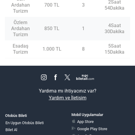
2Saat
Ardahan
700 TL
3
54Dakika
Turizm
Özlem
4Saat
Ardahan
850 TL
1
30Dakika
Turizm
Esadaş
5Saat
1.000 TL
8
Turizm
15Dakika
Yardıma mı ihtiyacınız var?
Yardım ve İletişim
Mobil Uygulamalar
Otobüs Bileti
App Store
En Uygun Otobüs Bileti
Google Play Store
Bilet Al