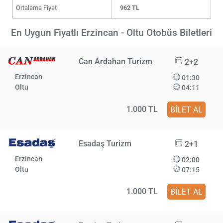
Ortalama Fiyat
962 TL
En Uygun Fiyatlı Erzincan - Oltu Otobüs Biletleri
Can Ardahan Turizm
2+2
Erzincan
01:30
Oltu
04:11
1.000 TL
BİLET AL
Esadaş Turizm
2+1
Erzincan
02:00
Oltu
07:15
1.000 TL
BİLET AL