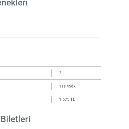
enekleri
2
11s 45dk
1.675 TL
Biletleri