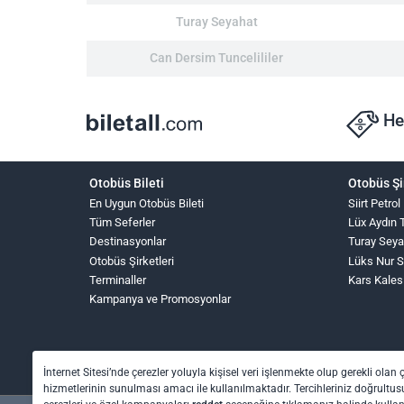
Turay Seyahat
Can Dersim Tuncelililer
He
Otobüs Bileti
Otobüs Şi
En Uygun Otobüs Bileti
Siirt Petrol
Tüm Seferler
Lüx Aydın 
Destinasyonlar
Turay Seya
Otobüs Şirketleri
Lüks Nur 
Terminaller
Kars Kales
Kampanya ve Promosyonlar
İnternet Sitesi’nde çerezler yoluyla kişisel veri işlenmekte olup gerekli olan 
hizmetlerinin sunulması amacı ile kullanılmaktadır. Tercihleriniz doğrultusu