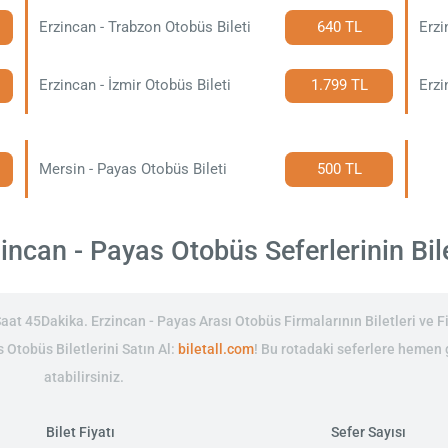
Erzincan - Trabzon Otobüs Bileti
640 TL
Erzi
Erzincan - İzmir Otobüs Bileti
1.799 TL
Erzi
Mersin - Payas Otobüs Bileti
500 TL
ncan - Payas Otobüs Seferlerinin Bile
at 45Dakika. Erzincan - Payas Arası Otobüs Firmalarının Biletleri ve Fi
 Otobüs Biletlerini Satın Al:
biletall.com
! Bu rotadaki seferlere hemen
atabilirsiniz.
Bilet Fiyatı
Sefer Sayısı