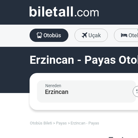
Otobüs
Uçak
Ote
Erzincan - Payas Oto
Nereden
Otobüs Bileti
Payas
Erzincan - Payas