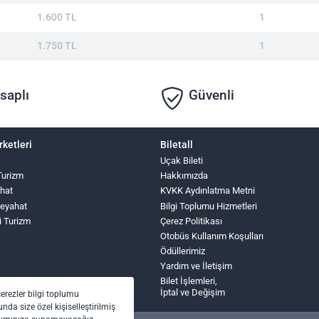
1.600 TL
1
1.750 TL
1
saplı
Güvenli
rketleri
Biletall
Uçak Bileti
Turizm
Hakkımızda
hat
KVKK Aydınlatma Metni
Seyahat
Bilgi Toplumu Hizmetleri
i Turizm
Çerez Politikası
Otobüs Kullanım Koşulları
Ödüllerimiz
Yardım ve İletişim
Bilet İşlemleri,
İptal ve Değişim
çerezler bilgi toplumu
nda size özel kişiselleştirilmiş