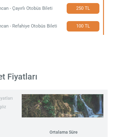
ncan - Çayırlı Otobüs Bileti
250 TL
ncan - Refahiye Otobüs Bileti
100 TL
t Fiyatları
yatları
 göz
Ortalama Süre