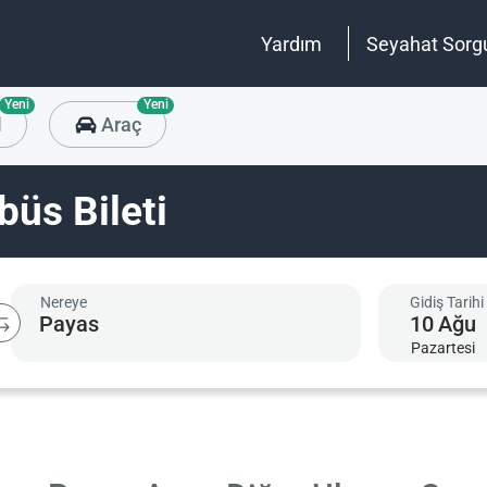
Yardım
Seyahat Sorg
Yeni
Yeni
l
Araç
büs Bileti
Nereye
Gidiş Tarihi
10
Ağu
Pazartesi