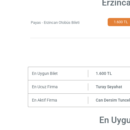
Erzinca
1.600 TL
Payas - Erzincan Otobüs Bileti
En Uygun Bilet
1.600 TL
En Ucuz Firma
Turay Seyahat
En Aktif Firma
Can Dersim Tunceli
En Uygun