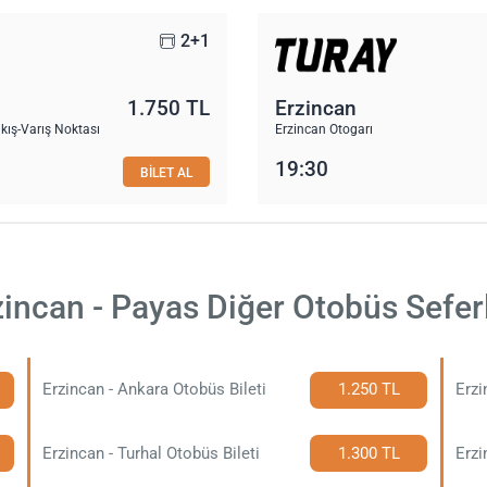
2+1
1.750 TL
Erzincan
kış-Varış Noktası
Erzincan Otogarı
19:30
BİLET AL
zincan - Payas Diğer Otobüs Seferl
Erzincan - Ankara Otobüs Bileti
1.250 TL
Erzi
Erzincan - Turhal Otobüs Bileti
1.300 TL
Erzi