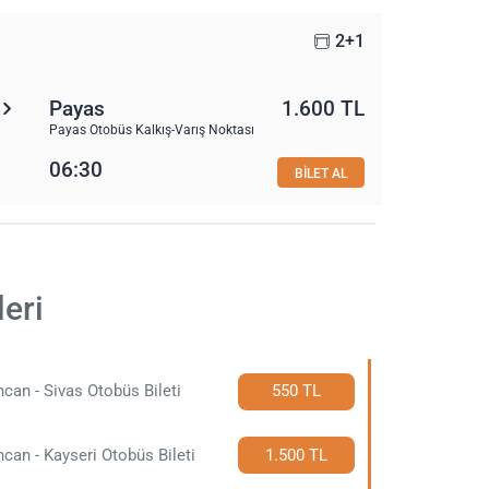
2+1
Payas
1.600 TL
Payas Otobüs Kalkış-Varış Noktası
06:30
BİLET AL
eri
ncan - Sivas Otobüs Bileti
550 TL
ncan - Kayseri Otobüs Bileti
1.500 TL