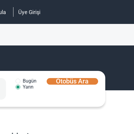
ula
Üye Girişi
Otobüs Ara
Bugün
Yarın