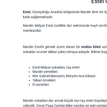
Estel 
Estel
, Güneydoğu Anadolu bölgesinde Mardin ilinin bir ilçes
katkı sağlamaktadır.
Mardin Midyat Estel özellikle dizi sektöründe hayli tercih
mümkündür.
Mardin Estel'e gitmek üzere alınan bir
otobüs bileti
son
sokaklar ve evler dikkat çekici olmaya adaydır. Bilinen ba
Estel-Midyat sokakları, taş evleri
Mardin yemekleri
Mor Gabriel Manastırı, Meryem Ana Kilisesi
Telkari örnekleri
El sanatları
Mardin sokakları dar ancak küçük sarı taş evleri büyüleyic
çekicidir. Cevat Paşa Camiisi diğer yandan en eski camisid