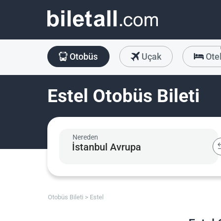
Otobüs
Uçak
Ote
Estel Otobüs Bileti
Nereden
Otobüs Bileti
Estel