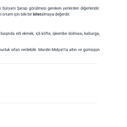
 Süryani Şarap görülmesi gereken yerlerden diğerleridir.
 ortam için bile bir
bilet
almaya değerdir.
n başında etli ekmek, içli köfte, işkembe dolması, kaburga,
hurluk sıfatı verilebilir. Mardin Midyat'ta altın ve gümüşün