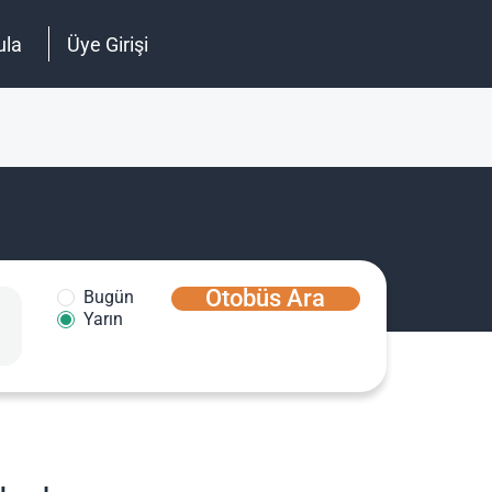
ula
Üye Girişi
Otobüs Ara
Bugün
Yarın