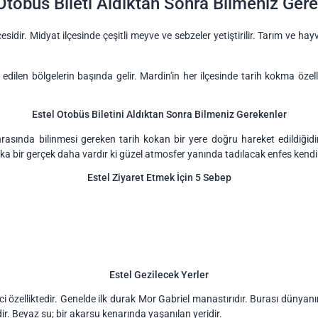
Otobüs Bileti Aldıktan Sonra Bilmeniz Ger
idir. Midyat ilçesinde çeşitli meyve ve sebzeler yetiştirilir. Tarım ve hay
 edilen bölgelerin başında gelir. Mardin'in her ilçesinde tarih kokma özell
Estel Otobüs Biletini Aldıktan Sonra Bilmeniz Gerekenler
rasında bilinmesi gereken tarih kokan bir yere doğru hareket edildiğidir
şka bir gerçek daha vardır ki güzel atmosfer yanında tadılacak enfes kendi
Estel Ziyaret Etmek İçin 5 Sebep
Estel Gezilecek Yerler
i özelliktedir. Genelde ilk durak Mor Gabriel manastırıdır. Burası dünyanın 
ir. Beyaz su; bir akarsu kenarında yaşanılan yeridir.