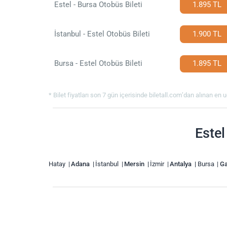
Estel - Bursa Otobüs Bileti
1.895 TL
İstanbul - Estel Otobüs Bileti
1.900 TL
Bursa - Estel Otobüs Bileti
1.895 TL
* Bilet fiyatları son 7 gün içerisinde biletall.com’dan alınan en uc
Estel
Hatay
Adana
İstanbul
Mersin
İzmir
Antalya
Bursa
Ga