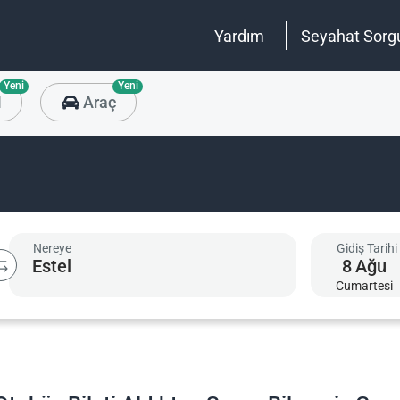
Yardım
Seyahat Sorg
Yeni
Yeni
l
Araç
Nereye
Gidiş Tarihi
8
Ağu
Cumartesi