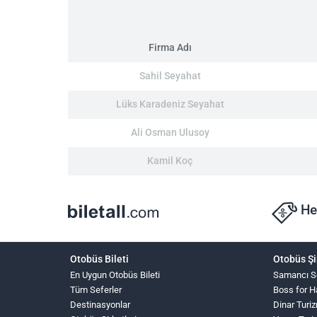
Firma Adı
Sahil Seyahat
Lüks Karadeniz Seyahat
Ali Osman Ulusoy
Kamil Koç
He
Otobüs Bileti
Otobüs Şi
En Uygun Otobüs Bileti
Samancı S
Tüm Seferler
Boss for 
Destinasyonlar
Dinar Turi