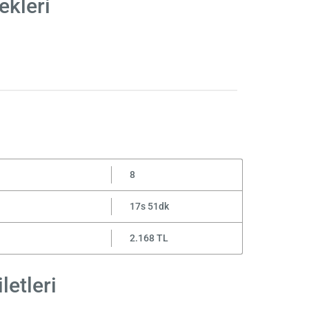
ekleri
8
17s 51dk
2.168 TL
letleri