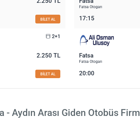
2.250 TL
Fatsa
Fatsa Otogarı
17:15
BİLET AL
2+1
2.250 TL
Fatsa
Fatsa Otogarı
20:00
BİLET AL
a - Aydın Arası Giden Otobüs Firm