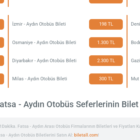
İzmir - Aydın Otobüs Bileti
198 TL
Deni
Osmaniye - Aydın Otobüs Bileti
1.300 TL
Bodr
Diyarbakır - Aydın Otobüs Bileti
2.300 TL
Gazi
Milas - Aydın Otobüs Bileti
300 TL
Mut 
tsa - Aydın Otobüs Seferlerinin Bilet 
akika. Fatsa - Aydın Arası Otobüs Firmalarının Biletleri ve Fiyatları Ka
sa - Aydın Otobüs Biletlerini Satın Al:
biletall.com
!