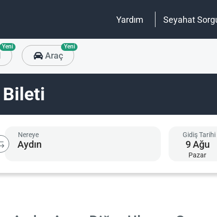
Yardım
Seyahat Sorg
Yeni
Yeni
l
Araç
Bileti
Nereye
Gidiş Tarihi
9
Ağu
Pazar