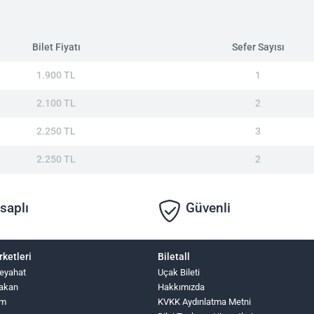
Bilet Fiyatı
Sefer Sayısı
1.900 TL
1
2.100 TL
2
2.250 TL
3
2.250 TL
2
saplı
Güvenli
rketleri
Biletall
eyahat
Uçak Bileti
Hakan
Hakkımızda
zm
KVKK Aydınlatma Metni