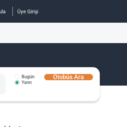
ula
Üye Girişi
Otobüs Ara
Bugün
Yarın