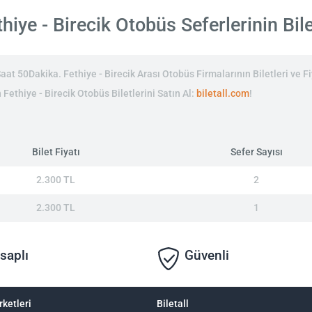
iye - Birecik Otobüs Seferlerinin Bile
at 50Dakika. Fethiye - Birecik Arası Otobüs Firmalarının Biletleri ve Fi
 Fethiye - Birecik Otobüs Biletlerini Satın Al:
biletall.com
!
Bilet Fiyatı
Sefer Sayısı
2.300 TL
2
2.300 TL
1
saplı
Güvenli
rketleri
Biletall