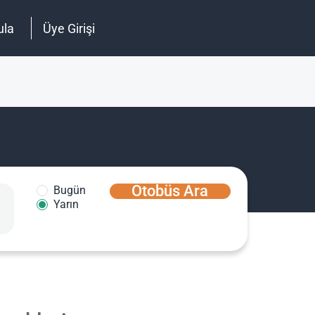
ula
Üye Girişi
Otobüs Ara
Bugün
Yarın