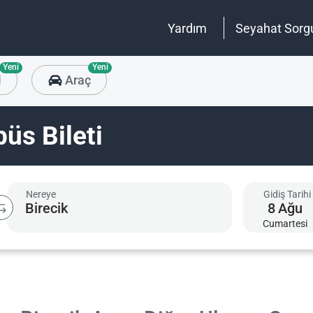
Yardım
Seyahat Sorg
Yeni
Yeni
l
Araç
büs Bileti
Nereye
Gidiş Tarihi
8
Ağu
Cumartesi