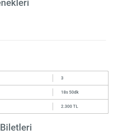
enekleri
3
18s 50dk
2.300 TL
Biletleri