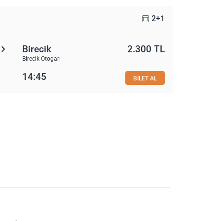
2+1
Birecik
2.300 TL
Birecik Otogarı
14:45
BİLET AL