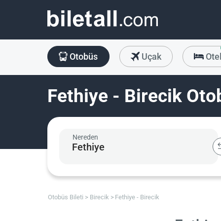
Otobüs
Uçak
Ote
Fethiye - Birecik Oto
Nereden
Otobüs Bileti
Birecik
Fethiye - Birecik