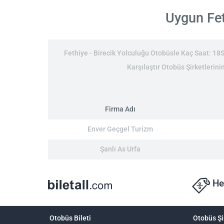
Uygun Feth
Fethiye - Birecik Yolculuğu Otobüsle Kaç Saat: 18Sa
Karşılaştır Otobüs Şirketlerinin
Firma Adı
Enver Geçgel Turizm
Şanlı As Urfa
He
Otobüs Bileti
Otobüs Şi