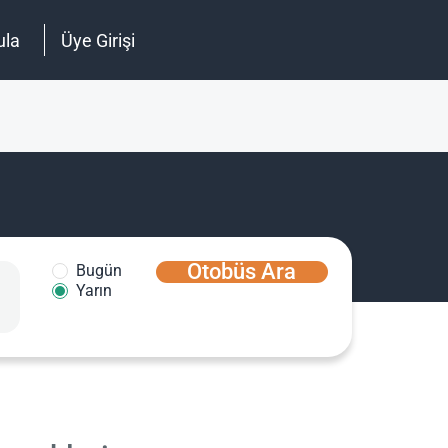
ula
Üye Girişi
Otobüs Ara
Bugün
Yarın