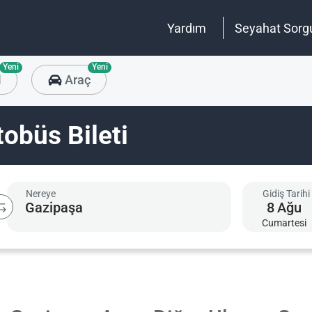
Yardım
Seyahat Sorg
Yeni
Yeni
l
Araç
obüs Bileti
Nereye
Gidiş Tarihi
8
Ağu
Cumartesi