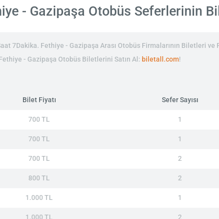
ye - Gazipaşa Otobüs Seferlerinin Bil
at 7Dakika. Fethiye - Gazipaşa Arası Otobüs Firmalarının Biletleri ve F
 Fethiye - Gazipaşa Otobüs Biletlerini Satın Al:
biletall.com
!
Bilet Fiyatı
Sefer Sayısı
700 TL
1
700 TL
1
700 TL
2
800 TL
2
1.000 TL
1
1.000 TL
2