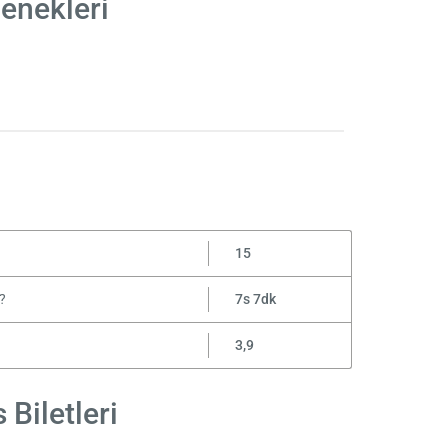
çenekleri
15
t?
7s 7dk
3,9
Biletleri