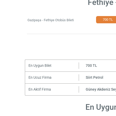
Fethiye 
700 TL
Gazipaşa - Fethiye Otobüs Bileti
En Uygun Bilet
700 TL
En Ucuz Firma
Siirt Petrol
En Aktif Firma
Güney Akdeniz Se
En Uygun