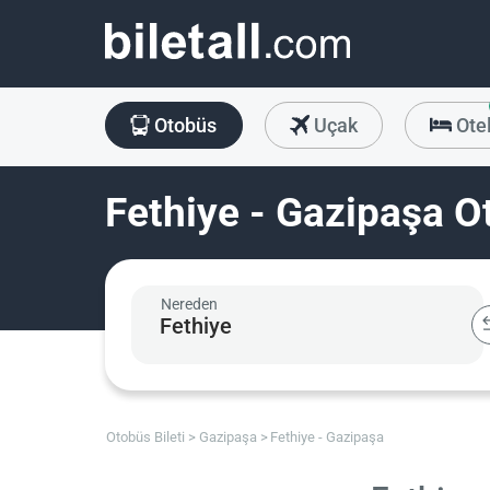
Otobüs
Uçak
Ote
Fethiye - Gazipaşa Ot
Nereden
Otobüs Bileti
Gazipaşa
Fethiye - Gazipaşa