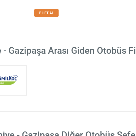
BİLET AL
 - Gazipaşa Arası Giden Otobüs F
hiye - Gazipaşa Diğer Otobüs Sefer