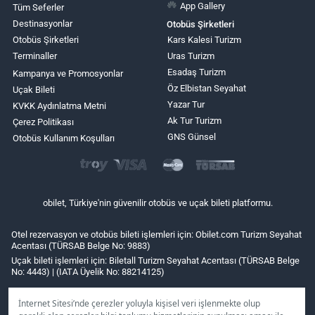
App Gallery
Tüm Seferler
Destinasyonlar
Otobüs Şirketleri
Otobüs Şirketleri
Kars Kalesi Turizm
Terminaller
Uras Turizm
Esadaş Turizm
Kampanya ve Promosyonlar
Öz Elbistan Seyahat
Uçak Bileti
Yazar Tur
KVKK Aydınlatma Metni
Ak Tur Turizm
Çerez Politikası
GNS Günsel
Otobüs Kullanım Koşulları
obilet, Türkiye'nin güvenilir otobüs ve uçak bileti platformu.
Otel rezervasyon ve otobüs bileti işlemleri için: Obilet.com Turizm Seyahat
Acentası (TÜRSAB Belge No: 9883)
Uçak bileti işlemleri için: Biletall Turizm Seyahat Acentası (TÜRSAB Belge
No: 4443) | (IATA Üyelik No: 88214125)
İnternet Sitesi’nde çerezler yoluyla kişisel veri işlenmekte olup