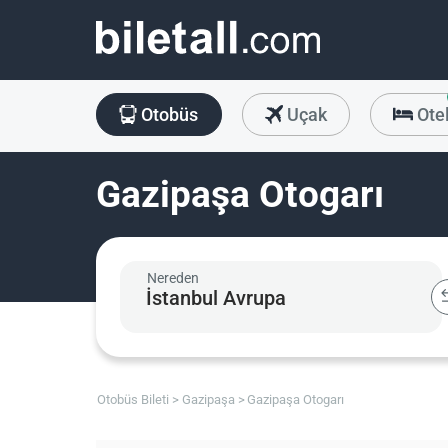
Otobüs
Uçak
Ote
Gazipaşa Otogarı
Nereden
Otobüs Bileti
Gazipaşa
Gazipaşa Otogarı