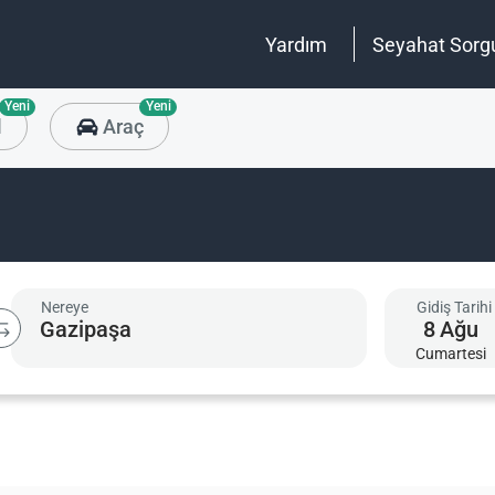
Yardım
Seyahat Sorg
Yeni
Yeni
l
Araç
Nereye
Gidiş Tarihi
8
Ağu
Cumartesi