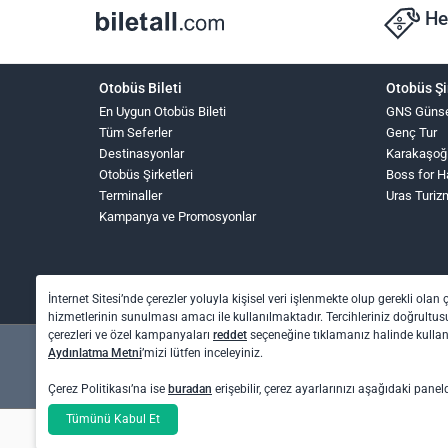
He
Otobüs Bileti
Otobüs Şi
En Uygun Otobüs Bileti
GNS Güns
Tüm Seferler
Genç Tur
Destinasyonlar
Karakaşoğ
Otobüs Şirketleri
Boss for 
Terminaller
Uras Turiz
Kampanya ve Promosyonlar
İnternet Sitesi’nde çerezler yoluyla kişisel veri işlenmekte olup gerekli olan 
hizmetlerinin sunulması amacı ile kullanılmaktadır. Tercihleriniz doğrultusu
çerezleri ve özel kampanyaları
reddet
seçeneğine tıklamanız halinde kull
Aydınlatma Metni
’mizi lütfen inceleyiniz.
Çerez Politikası’na ise
buradan
erişebilir, çerez ayarlarınızı aşağıdaki panel
Otel rezervasyon ve otobüs bileti işlemleri için: O
Tümünü Kabul Et
Uçak bileti işlemleri için: Biletall Turizm Seyahat A