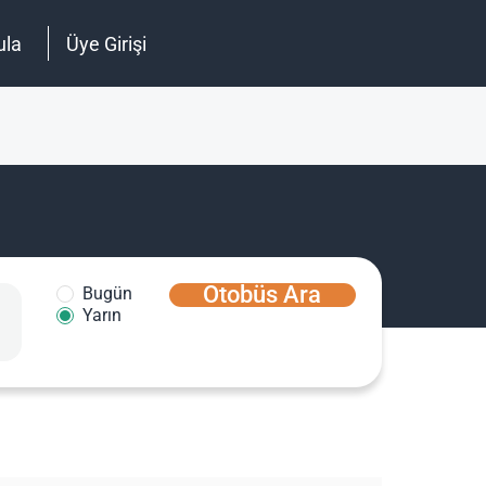
ula
Üye Girişi
Otobüs Ara
Bugün
Yarın