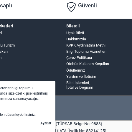
saplı
Güvenli
rketleri
Biletall
el
Uçak Bileti
Hakkımızda
lu Turizm
KVKK Aydınlatma Metni
Hakan
Bilgi Toplumu Hizmetleri
m
Çerez Politikası
Otobüs Kullanım Koşulları
Ödüllerimiz
Yardım ve İletişim
Bilet İşlemleri,
İptal ve Değişim
çerezler bilgi toplumu
nda size özel kişiselleştirilmiş
anımınıza sunamayacağız.
den düzenleyebilirsiniz.
Ayarlar
bilet.com Turizm Seyahat Acentası (TÜRSAB Belge No: 9883)
centası (TÜRSAB Belge No: 4443) | (IATA Üyelik No: 88214125)