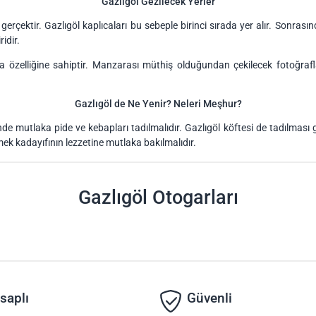
Gazlıgöl Gezilecek Yerler
 gerçektir. Gazlıgöl kaplıcaları bu sebeple birinci sırada yer alır. Sonrasınd
idir.
 özelliğine sahiptir. Manzarası müthiş olduğundan çekilecek fotoğrafla
Gazlıgöl de Ne Yenir? Neleri Meşhur?
nde mutlaka pide ve kebapları tadılmalıdır. Gazlıgöl köftesi de tadılması ge
k kadayıfının lezzetine mutlaka bakılmalıdır.
Gazlıgöl Otogarları
saplı
Güvenli