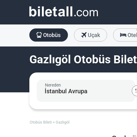
Otobüs
Uçak
Ote
Gazlıgöl Otobüs Bilet
Nereden
Otobüs Bileti
Gazlıgöl