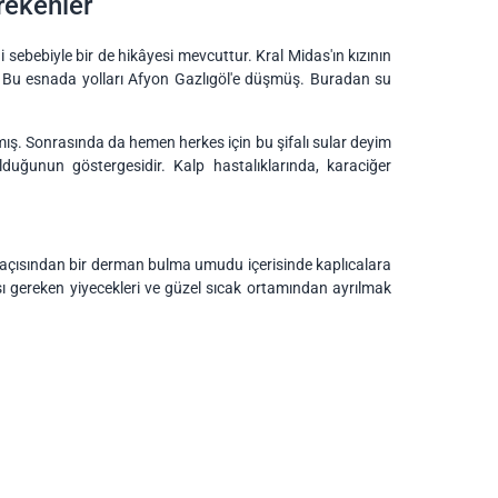
rekenler
 sebebiyle bir de hikâyesi mevcuttur. Kral Midas'ın kızının
ş. Bu esnada yolları Afyon Gazlıgöl'e düşmüş. Buradan su
ş. Sonrasında da hemen herkes için bu şifalı sular deyim
uğunun göstergesidir. Kalp hastalıklarında, karaciğer
ık açısından bir derman bulma umudu içerisinde kaplıcalara
ası gereken yiyecekleri ve güzel sıcak ortamından ayrılmak