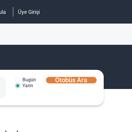
ula
Üye Girişi
Otobüs Ara
Bugün
Yarın