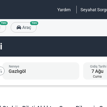
Yardım
Seyahat Sorg
Yeni
Yeni
l
Araç
i
Nereye
Gidiş Tarihi
7
Ağu
Cuma