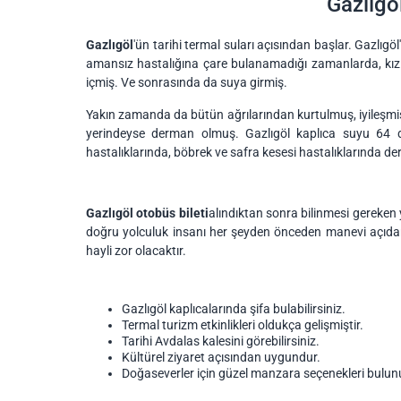
Gazlıgö
Gazlıgöl
'ün tarihi termal suları açısından başlar. Gazlıgö
amansız hastalığına çare bulanamadığı zamanlarda, kızın
içmiş. Ve sonrasında da suya girmiş.
Yakın zamanda da bütün ağrılarından kurtulmuş, iyileşmi
yerindeyse derman olmuş. Gazlıgöl kaplıca suyu 64 de
hastalıklarında, böbrek ve safra kesesi hastalıklarında de
Gazlıgöl otobüs bileti
alındıktan sonra bilinmesi gereken 
doğru yolculuk insanı her şeyden önceden manevi açıdan ra
hayli zor olacaktır.
Gazlıgöl kaplıcalarında şifa bulabilirsiniz.
Termal turizm etkinlikleri oldukça gelişmiştir.
Tarihi Avdalas kalesini görebilirsiniz.
Kültürel ziyaret açısından uygundur.
Doğaseverler için güzel manzara seçenekleri bulun