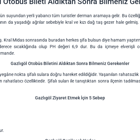
l Otobüs Bileti Aldıktan Sonra Bilmeniz Ge
l'ün suyundan yerli yabancı tüm turistler derman aramaya gelir. Bu özelliği
ın da yaşadığı ağrılar sebebiyle kral ve kızı dağ taş gezer hale gelmi
ş. Kral Midas sonrasında buradan herkes şifa bulsun diye hamam yaptırmı
rece sıcaklığında olup PH değeri 6,9 dur. Bu da içmeye elverişli old
rmandır.
Gazlıgöl Otobüs Biletini Aldıktan Sonra Bilmeniz Gerekenler
yegâne nokta şifalı sulara doğru hareket edildiğidir. Yaşanılan rahatsızl
hatlatıcı özelliktedir. Şifalı suları ile tanıştıktan sonra ilçenin tadılm
Gazlıgöl Ziyaret Etmek İçin 5 Sebep
ur.