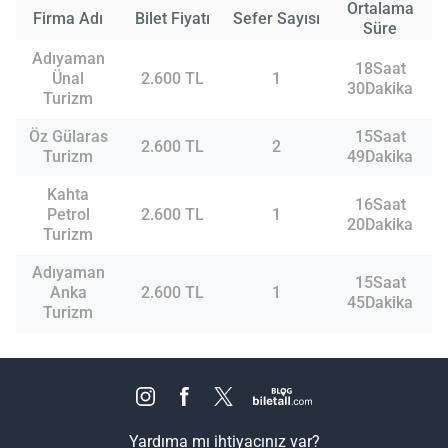
Ortalama
Firma Adı
Bilet Fiyatı
Sefer Sayısı
Süre
Adıyaman
18Saat
Ünal
2.600 TL
1
30Dakika
Turizm
Öz Gülaras
15Saat
2.600 TL
2
Turizm
49Dakika
Kahta
16Saat
Petrol
2.600 TL
1
20Dakika
Turizm
Adıyaman
15Saat
Anka
2.600 TL
1
45Dakika
Turizm
Yardıma mı ihtiyacınız var?