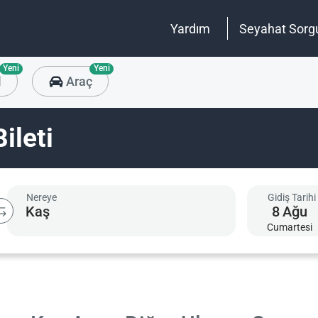
Yardım
Seyahat Sorg
Yeni
Yeni
l
Araç
ileti
Nereye
Gidiş Tarihi
8
Ağu
Cumartesi