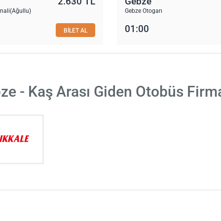
2.630 TL
Gebze
nali(Ağullu)
Gebze Otogarı
01:00
BİLET AL
ze - Kaş Arası Giden Otobüs Firma