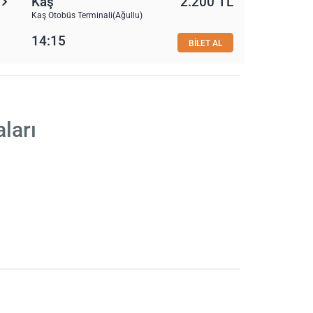
Kaş
2.200 TL
Kaş Otobüs Terminali(Ağullu)
14:15
BİLET AL
ları