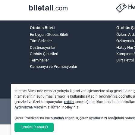
He
Otobüs Bileti
Otobüs Şi
En Uygun Otobüs Bileti
Özlem Ard
Tüm Seferler
Özkaymak
Destinasyonlar
Hatay Nur 
Otobüs Şirketleri
Karapınar 
Terminaller
Siirt Petrol
Kampanya ve Promosyonlar
İnternet Sitesi’nde çerezler yoluyla kişisel veri işlenmekte olup gerekli olan 
hizmetlerinin sunulması amacı ile kullanılmaktadır. Tercihleriniz doğrultusu
çerezleri ve özel kampanyaları
reddet
seçeneğine tıklamanız halinde kull
Aydınlatma Metni
’mizi lütfen inceleyiniz.
Çerez Politikası’na ise
buradan
erişebilir, çerez ayarlarınızı aşağıdaki panel
Tümünü Kabul Et
Otel rezervasyon ve otobüs bileti işlemleri için: O
Uçak bileti işlemleri için: Biletall Turizm Seyahat A