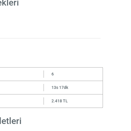
kleri
6
13s 17dk
2.418 TL
etleri