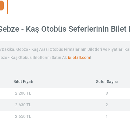
ebze - Kaş Otobüs Seferlerinin Bilet F
akika. Gebze - Kaş Arası Otobüs Firmalarının Biletleri ve Fiyatları Kar
bze - Kaş Otobüs Biletlerini Satın Al:
biletall.com
!
Bilet Fiyatı
Sefer Sayısı
2.200 TL
3
2.630 TL
2
2.650 TL
1