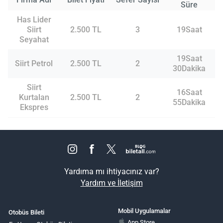
Süre
Has Lider
Siirt
2.500 TL
3
19Saat
Seyahat
19Saat
Siirt Petrol
2.500 TL
2
30Dakika
Siirt
16Saat
Kurtalan
2.500 TL
2
55Dakika
Ekspres
Yardıma mı ihtiyacınız var?
Yardım ve İletişim
Mobil Uygulamalar
Otobüs Bileti
App Store