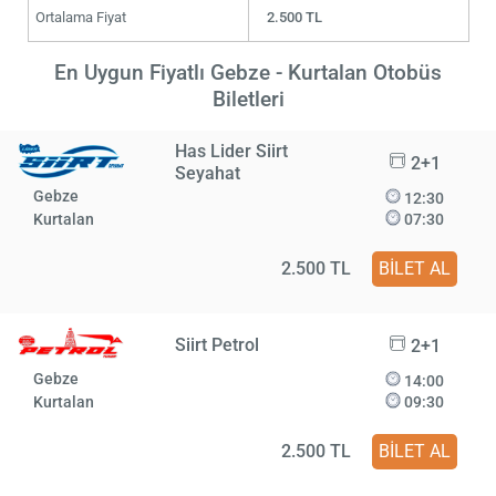
Ortalama Fiyat
2.500 TL
En Uygun Fiyatlı Gebze - Kurtalan Otobüs
Biletleri
Has Lider Siirt
2+1
Seyahat
Gebze
12:30
Kurtalan
07:30
2.500 TL
BİLET AL
Siirt Petrol
2+1
Gebze
14:00
Kurtalan
09:30
2.500 TL
BİLET AL