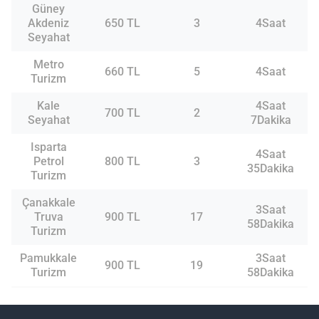
Güney
Akdeniz
650 TL
3
4Saat
Seyahat
Metro
660 TL
5
4Saat
Turizm
Kale
4Saat
700 TL
2
Seyahat
7Dakika
Isparta
4Saat
Petrol
800 TL
3
35Dakika
Turizm
Çanakkale
3Saat
Truva
900 TL
17
58Dakika
Turizm
Pamukkale
3Saat
900 TL
19
Turizm
58Dakika