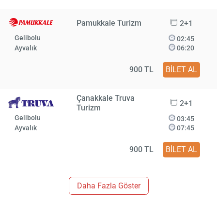
Pamukkale Turizm
2+1
Gelibolu
02:45
Ayvalık
06:20
900 TL
BİLET AL
Çanakkale Truva
2+1
Turizm
Gelibolu
03:45
Ayvalık
07:45
900 TL
BİLET AL
Daha Fazla Göster