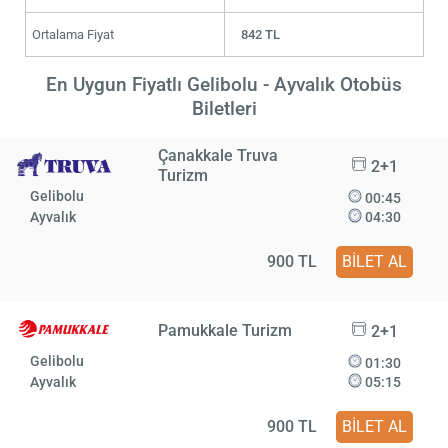
Ortalama Fiyat
842 TL
En Uygun Fiyatlı Gelibolu - Ayvalık Otobüs
Biletleri
Çanakkale Truva
2+1
Turizm
Gelibolu
00:45
Ayvalık
04:30
900 TL
BİLET AL
Pamukkale Turizm
2+1
Gelibolu
01:30
Ayvalık
05:15
900 TL
BİLET AL