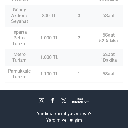
Güney
Akdeniz
800 TL
3
5Saat
Seyahat
Isparta
5Saat
Petrol
1.000 TL
2
52Dakika
Turizm
Metro
6Saat
1.000 TL
1
Turizm
1Dakika
Pamukkale
1.100 TL
1
5Saat
Turizm
Yardıma mı ihtiyacınız var?
Yardım ve İletişim