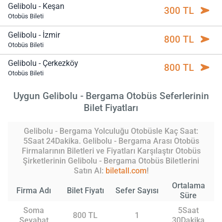
Gelibolu - Keşan
300 TL
Otobüs Bileti
Gelibolu - İzmir
800 TL
Otobüs Bileti
Gelibolu - Çerkezköy
800 TL
Otobüs Bileti
Uygun Gelibolu - Bergama Otobüs Seferlerinin
Bilet Fiyatları
Gelibolu - Bergama Yolculuğu Otobüsle Kaç Saat:
5Saat 24Dakika. Gelibolu - Bergama Arası Otobüs
Firmalarının Biletleri ve Fiyatları Karşılaştır Otobüs
Şirketlerinin Gelibolu - Bergama Otobüs Biletlerini
Satın Al:
biletall.com
!
Ortalama
Firma Adı
Bilet Fiyatı
Sefer Sayısı
Süre
Soma
5Saat
800 TL
1
Seyahat
30Dakika