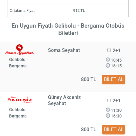
Ortalama Fiyat
912 TL
En Uygun Fiyatlı Gelibolu - Bergama Otobüs
Biletleri
Soma Seyahat
2+1
Gelibolu
10:45
Bergama
16:15
800 TL
BİLET AL
Güney Akdeniz
2+1
Seyahat
Gelibolu
11:30
Bergama
16:30
800 TL
BİLET AL