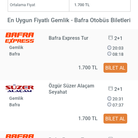
Ortalama Fiyat
1.700 TL
En Uygun Fiyatlı Gemlik - Bafra Otobüs Biletleri
Bafra Express Tur
2+1
Gemlik
20:03
Bafra
08:18
1.700 TL
BİLET AL
Özgür Süzer Alaçam
2+1
Seyahat
Gemlik
20:31
Bafra
07:37
1.700 TL
BİLET AL