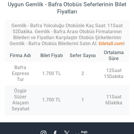
Uygun Gemlik - Bafra Otobüs Seferlerinin Bilet
Fiyatları
Gemlik - Bafra Yolculuğu Otobüsle Kaç Saat: 11Saat
52Dakika. Gemlik - Bafra Arası Otobüs Firmalarının
Biletleri ve Fiyatları Karşılaştır Otobüs Şirketlerinin
Gemlik - Bafra Otobüs Biletlerini Satın Al:
biletall.com
!
Ortalama
Firma Adı
Bilet Fiyatı
Sefer Sayısı
Süre
Bafra
12Saat
Express
1.700 TL
2
15Dakika
Tur
Özgür
Süzer
11Saat
1.700 TL
1
Alaçam
6Dakika
Seyahat