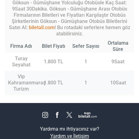
Göksun - Gümüşhane Yolculuğu Otobüsle Kaç Saat:
9Saat 30Dakika. Göksun - Gümüşhane Arası Otobüs
Firmalarının Biletleri ve Fiyatları Karşılaştır Otobüs
Şirketlerinin Göksun - Gümüşhane Otobüs Biletlerini
Satın Al:
biletall.com
! Bu rotadaki seferlere hemen göz
atabilirsiniz.
Ortalama
Firma Adı
Bilet Fiyatı
Sefer Sayısı
Süre
Turay
1.800 TL
1
9Saat
Seyahat
Vip
Kahramanmaraş
1.800 TL
1
10Saat
Turizm
Yardıma mı ihtiyacınız var?
Yardım ve İletişim