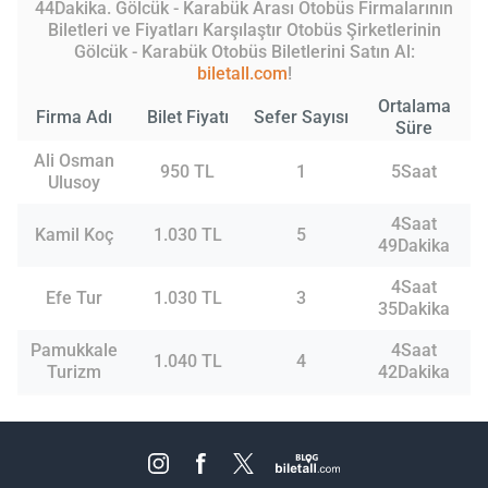
44Dakika. Gölcük - Karabük Arası Otobüs Firmalarının
Biletleri ve Fiyatları Karşılaştır Otobüs Şirketlerinin
Gölcük - Karabük Otobüs Biletlerini Satın Al:
biletall.com
!
Ortalama
Firma Adı
Bilet Fiyatı
Sefer Sayısı
Süre
Ali Osman
950 TL
1
5Saat
Ulusoy
4Saat
Kamil Koç
1.030 TL
5
49Dakika
4Saat
Efe Tur
1.030 TL
3
35Dakika
Pamukkale
4Saat
1.040 TL
4
Turizm
42Dakika