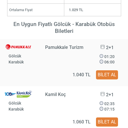
Ortalama Fiyat
1.029 TL
En Uygun Fiyatlı Gölcük - Karabük Otobüs
Biletleri
Pamukkale Turizm
2+1
Gölcük
01:20
Karabük
06:00
1.040 TL
BİLET AL
Kamil Koç
2+1
Gölcük
02:35
Karabük
07:15
1.060 TL
BİLET AL