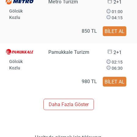
Metro Turizm
2+1
Gölcük
01:00
Kozlu
04:15
850 TL
BİLET AL
Pamukkale Turizm
2+1
Gölcük
02:15
Kozlu
06:30
980 TL
BİLET AL
Daha Fazla Göster