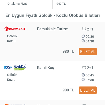
Ortalama Fiyat
947 TL
En Uygun Fiyatlı Gölcük - Kozlu Otobüs Biletleri
Pamukkale Turizm
2+1
Gölcük
00:30
Kozlu
04:30
980 TL
BİLET AL
Kamil Koç
2+1
Gölcük
00:45
Kozlu
05:30
980 TL
BİLET AL