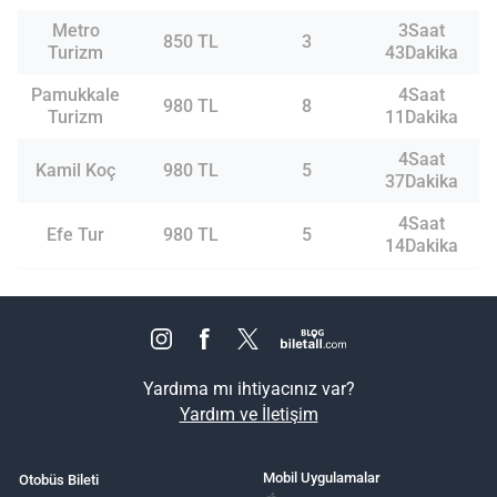
Metro
3Saat
850 TL
3
Turizm
43Dakika
Pamukkale
4Saat
980 TL
8
Turizm
11Dakika
4Saat
Kamil Koç
980 TL
5
37Dakika
4Saat
Efe Tur
980 TL
5
14Dakika
Yardıma mı ihtiyacınız var?
Yardım ve İletişim
Mobil Uygulamalar
Otobüs Bileti