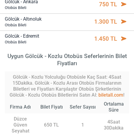
Gölcük - Ankara
750 TL
Otobüs Bileti
Gölcük - Altınoluk
1.300 TL
Otobüs Bileti
Gölcük - Edremit
1.450 TL
Otobüs Bileti
Uygun Gölcük - Kozlu Otobüs Seferlerinin Bilet
Fiyatları
Gölcük - Kozlu Yolculuğu Otobüsle Kaç Saat: 4Saat
15Dakika. Gölcük - Kozlu Arası Otobüs Firmalarının
Biletleri ve Fiyatları Karşılaştır Otobüs Şirketlerinin
Gölcük - Kozlu Otobüs Biletlerini Satın Al:
biletall.com
!
Ortalama
Firma Adı
Bilet Fiyatı
Sefer Sayısı
Süre
Düzce
4Saat
Güven
650 TL
1
30Dakika
Seyahat