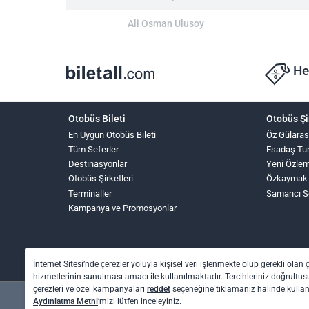
Ali Osman Ulusoy
He
Otobüs Bileti
Otobüs Şi
En Uygun Otobüs Bileti
Öz Gülaras
Tüm Seferler
Esadaş Tu
Destinasyonlar
Yeni Özle
Otobüs Şirketleri
Özkaymak
Terminaller
Samancı S
Kampanya ve Promosyonlar
İnternet Sitesi’nde çerezler yoluyla kişisel veri işlenmekte olup gerekli olan 
hizmetlerinin sunulması amacı ile kullanılmaktadır. Tercihleriniz doğrultusu
çerezleri ve özel kampanyaları
reddet
seçeneğine tıklamanız halinde kull
Aydınlatma Metni
’mizi lütfen inceleyiniz.