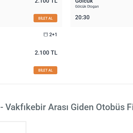
2.100 TL
Gölcük
ı
Gölcük Otogarı
20:30
BİLET AL
2+1
2.100 TL
ı
BİLET AL
- Vakfıkebir Arası Giden Otobüs F