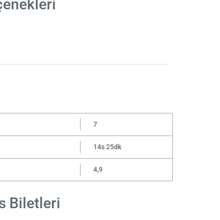
çenekleri
7
14s 25dk
4,9
 Biletleri