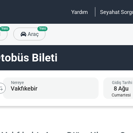
Yardım
Seyahat Sorg
Yeni
Yeni
l
Araç
tobüs Bileti
Nereye
Gidiş Tarihi
8
Ağu
Cumartesi