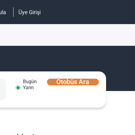
ula
Üye Girişi
Otobüs Ara
Bugün
Yarın