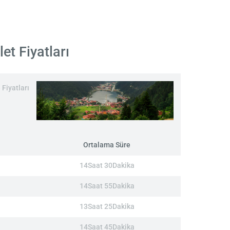
et Fiyatları
 Fiyatları
Ortalama Süre
14Saat 30Dakika
14Saat 55Dakika
13Saat 25Dakika
14Saat 45Dakika