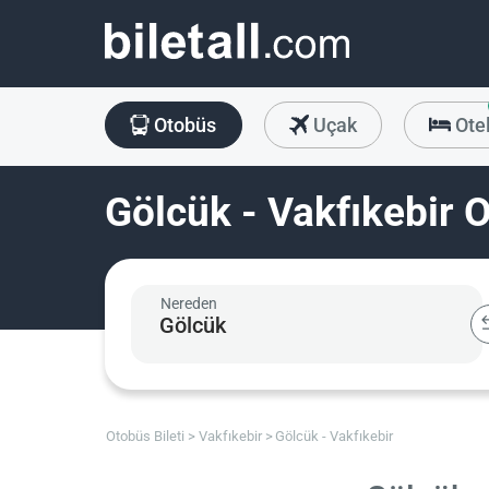
Otobüs
Uçak
Ote
Gölcük - Vakfıkebir O
Nereden
Otobüs Bileti
Vakfıkebir
Gölcük - Vakfıkebir