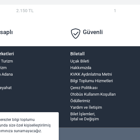
2.150 TL
1
saplı
Güvenli
rketleri
Biletall
 Turizm
Uçak Bileti
rizm
Hakkımızda
m Adana
KVKK Aydınlatma Metni
Bilgi Toplumu Hizmetleri
eyahat
Çerez Politikası
Otobüs Kullanım Koşulları
Ödüllerimiz
Yardım ve İletişim
Bilet İşlemleri,
İptal ve Değişim
çerezler bilgi toplumu
nda size özel kişiselleştirilmiş
anımınıza sunamayacağız.