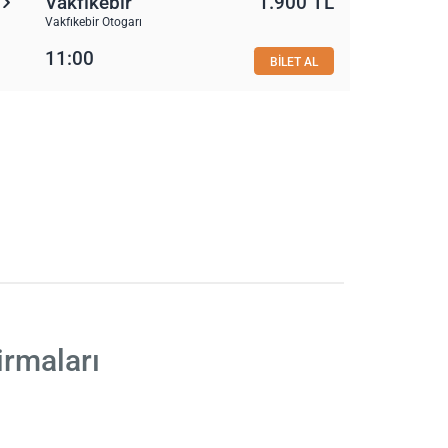
Vakfıkebir
1.900 TL
Vakfıkebir Otogarı
11:00
BİLET AL
irmaları