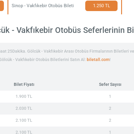
Sinop - Vakfıkebir Otobüs Bileti
1.250 TL
k - Vakfıkebir Otobüs Seferlerinin Bil
at 25Dakika. Gölcük - Vakfıkebir Arası Otobüs Firmalarının Biletleri ve
Gölcük - Vakfıkebir Otobüs Biletlerini Satın Al:
biletall.com
!
Bilet Fiyatı
Sefer Sayısı
1.900 TL
1
2.030 TL
2
2.100 TL
2
2.100 TL
1