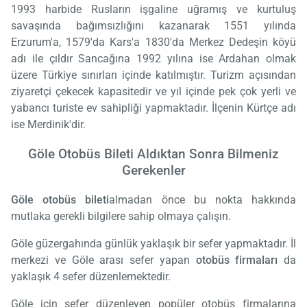
1993 harbide Rusların işgaline uğramış ve kurtuluş
savaşında bağımsızlığını kazanarak 1551 yılında
Erzurum'a, 1579'da Kars'a 1830'da Merkez Dedeşin köyü
adı ile çıldır Sancağına 1992 yılına ise Ardahan olmak
üzere Türkiye sınırları içinde katılmıştır. Turizm açısından
ziyaretçi çekecek kapasitedir ve yıl içinde pek çok yerli ve
yabancı turiste ev sahipliği yapmaktadır. İlçenin Kürtçe adı
ise Merdinik'dir.
Göle Otobüs Bileti Aldıktan Sonra Bilmeniz
Gerekenler
Göle otobüs bileti
almadan önce bu nokta hakkında
mutlaka gerekli bilgilere sahip olmaya çalışın.
Göle güzergahında günlük yaklaşık bir sefer yapmaktadır. İl
merkezi ve Göle arası sefer yapan
otobüs firmaları
da
yaklaşık 4 sefer düzenlemektedir.
Göle için sefer düzenleyen popüler otobüs firmalarına