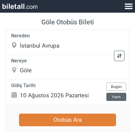
Göle Otobüs Bileti
Nereden
Nereye
Gidiş Tarihi
Bugün
Yarın
Otobüs Ara